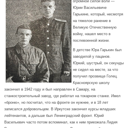
огромной силой воли —
Юрии Васильевиче
Гарькине, который, несмотря
на тяжелое ранение в
Великую Отечественную
войну, нашел место в
послевоенной жизни.
В детстве Юра Гарькин был
заводилой у пацанов.
Юркий, шустрый, он секунды
не сидел на месте, за что
получил прозвище Голец.
Красноярскую школу
закончил в 1942 году и был направлен в Самару, на
станкостроительный завод, где работал на токарном станке. Имел
«броню», но посчитал, что на фронте он нужнее, и в 18 лет
записался добровольцем. В Иркутске закончил курсы младших
лейтенантов, а дальше был Ленинградский фронт. Юрий
Васильевич часто потом вспоминал, как к ним приезжала Лидия