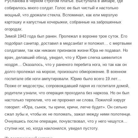
Русланова в черном строгом платье. Выступала в амбаре, где
собиралось много солдат. Голос ее был чистый и настолько
мощный, что дрожали стекла. Вспоминал, как ели мерзлую
картошку и капустные кочерыжки, собранные на заброшенных
огородах.
Зимой 1943 года был ранен. Пролежал в воронке трое суток. Его
подобрал санитар, доставил в медсанбат и положил… с мертвыми
солдатами, так как никаких признаков жизни Юра не подавал. Но
врач, делавший обход, увидел, что у Юрия слегка шевелится
ноздря… Оказалось, что у раненого перебита нога, но так как он
долго пролежал на морозе, произошло обморожение. В военном
госпитале обе ноги ампутировали. Юрию было всего 19 лет…
Позже от медсестры, сопровождавшей парня из госпиталя домой,
родители узнали, что операция проходила без наркоза. Но он был
настолько терпелив, что не проронил ни слова. Пожилой хирург
говорил: «Юра, сынок, ты кричи, кричи, легче будет». Он сильно
сжал зубы и, чтобы их не поломать, зажал между ними полотенце.
Очнувшись после операции, почувствовал, что у него чешутся...
ступни ног, но, когда наклонился, увидел пустоту.