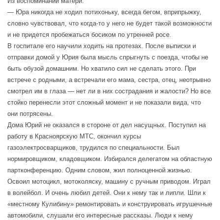
Из воспоминаний матери:
— Юра никогда не ходил потихоньку, всегда бегом, вприпрыжку,
словно чувствовал, что когда-то у него не будет такой возможности
и не придется пробежаться босиком по утренней росе.
В госпитале его научили ходить на протезах. После выписки и
отправки домой у Юрия была мысль спрыгнуть с поезда, чтобы не
быть обузой домашним. Но хватило сил не сделать этого. При
встрече с родными, а встречали его мама, сестра, отец, неотрывно
смотрел им в глаза — нет ли в них сострадания и жалости? Но все
стойко перенесли этот сложный момент и не показали вида, что
они потрясены.
Дома Юрий не оказался в стороне от дел насущных. Поступил на
работу в Красноярскую МТС, окончил курсы
газоэлектросварщиков, трудился по специальности. Был
нормировщиком, кладовщиком. Избирался делегатом на областную
партконференцию. Одним словом, жил полноценной жизнью.
Освоил мотоцикл, мотоколяску, машину с ручным приводом. Играл
в волейбол. И очень любил детей. Они к нему так и липли. Шли к
«местному Кулибину» ремонтировать и конструировать игрушечные
автомобили, слушали его интересные рассказы. Люди к нему