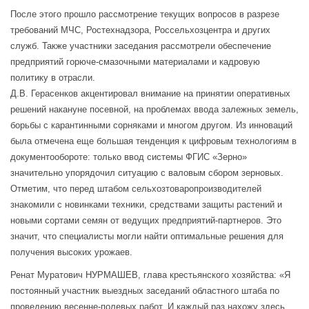
После этого прошло рассмотрение текущих вопросов в разрезе
требований МЧС, Ростехнадзора, Россельхозцентра и других
служб. Также участники заседания рассмотрели обеспечение
предприятий горюче-смазочными материалами и кадровую
политику в отрасли.
Д.В. Герасенков акцентировал внимание на принятии оперативных
решений накануне посевной, на проблемах ввода залежных земель,
борьбы с карантинными сорняками и многом другом. Из инноваций
была отмечена еще большая тенденция к цифровым технологиям в
документообороте: только ввод системы ФГИС «Зерно»
значительно упорядочил ситуацию с валовым сбором зерновых.
Отметим, что перед штабом сельхозтоваропроизводителей
знакомили с новинками техники, средствами защиты растений и
новыми сортами семян от ведущих предприятий-партнеров. Это
значит, что специалисты могли найти оптимальные решения для
получения высоких урожаев.
Ренат Муратович НУРМАШЕВ, глава крестьянского хозяйства: «Я
постоянный участник выездных заседаний областного штаба по
проведению весенне-полевых работ. И каждый раз нахожу здесь