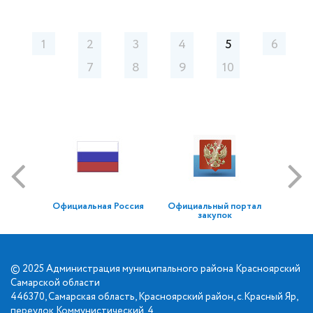
1
2
3
4
5
6
7
8
9
10
Официальная Россия
Официальный портал
закупок
© 2025 Администрация муниципального района Красноярский
Самарской области
446370, Самарская область, Красноярский район, с.Красный Яр,
переулок Коммунистический, 4