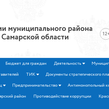
и муниципального района
12
 Самарской области
Бюджет для граждан
Деятельность
Муницип
тавителей
ТИК
Документы стратегического пл
ц
Предпринимательство
Антимонопольный к
ярский район
Противодействие коррупции
Крас