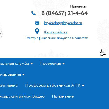
Приемная:
8 (84657) 21-4-64
kryaradm@kryaradm.ru
Карта района
+
Реестр официальных аккаунтов в соцсетях
альная служба
Поселения
анирования
омплаенс
Профсоюз работников АПК
ноярский район. Видео
Признание