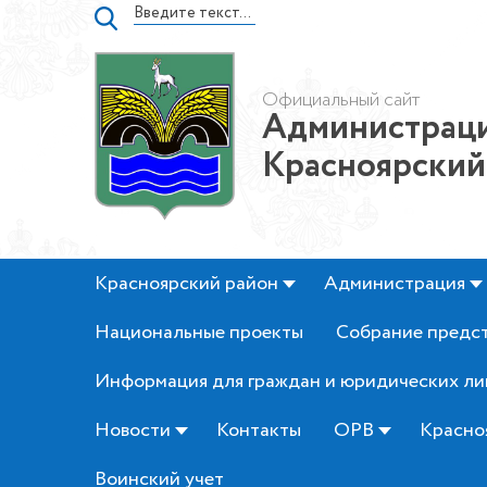
Официальный сайт
Администраци
Красноярский
Красноярский район
Администрация
Национальные проекты
Собрание предс
Информация для граждан и юридических ли
Новости
Контакты
ОРВ
Красно
Воинский учет