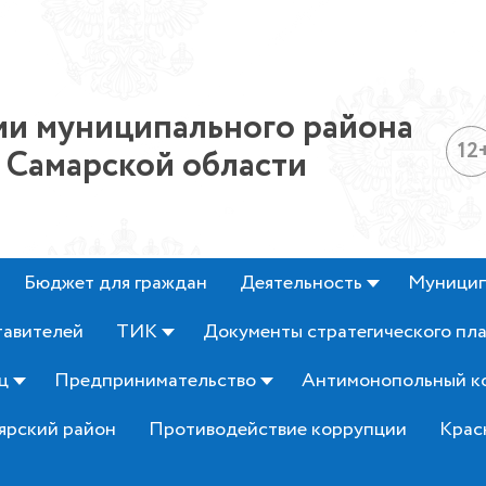
и муниципального района
12
 Самарской области
Бюджет для граждан
Деятельность
Муницип
тавителей
ТИК
Документы стратегического пл
ц
Предпринимательство
Антимонопольный к
ярский район
Противодействие коррупции
Крас