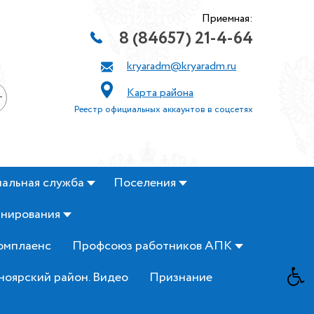
Приемная:
8 (84657) 21-4-64
kryaradm@kryaradm.ru
Карта района
+
Реестр официальных аккаунтов в соцсетях
альная служба
Поселения
анирования
омплаенс
Профсоюз работников АПК
ноярский район. Видео
Признание