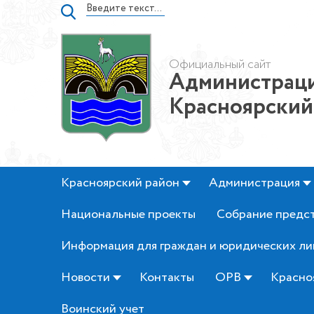
Официальный сайт
Администраци
Красноярский
Красноярский район
Администрация
Национальные проекты
Собрание предс
Информация для граждан и юридических ли
Новости
Контакты
ОРВ
Красно
Воинский учет