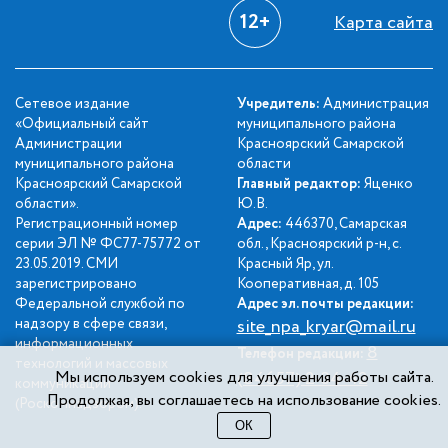
12+
Карта сайта
Сетевое издание
Учредитель:
Администрация
«Официальный сайт
муниципального района
Администрации
Красноярский Самарской
муниципального района
области
Красноярский Самарской
Главный редактор:
Яценко
области».
Ю.В.
Регистрационный номер
Адрес:
446370, Самарская
серии ЭЛ № ФС77-75772 от
обл., Красноярский р-н, с.
23.05.2019. СМИ
Красный Яр, ул.
зарегистрировано
Кооперативная, д. 105
Федеральной службой по
Адрес эл. почты редакции:
надзору в сфере связи,
site_npa_kryar@mail.ru
информационных
8
Телефон редакции:
технологий и массовых
(84657) 2-34-42
Мы используем cookies для улучшения работы сайта.
коммуникаций
Продолжая, вы соглашаетесь на использование cookies.
(Роскомнадзором).
ОК