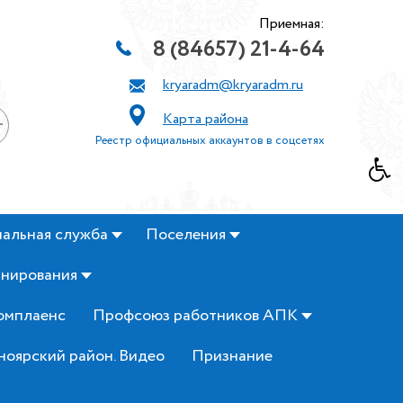
Приемная:
8 (84657) 21-4-64
kryaradm@kryaradm.ru
Карта района
+
Реестр официальных аккаунтов в соцсетях
альная служба
Поселения
анирования
омплаенс
Профсоюз работников АПК
ноярский район. Видео
Признание