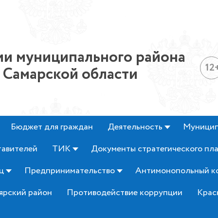
и муниципального района
12
 Самарской области
Бюджет для граждан
Деятельность
Муницип
тавителей
ТИК
Документы стратегического пл
ц
Предпринимательство
Антимонопольный к
ярский район
Противодействие коррупции
Крас