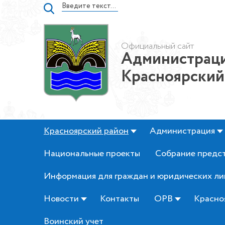
Официальный сайт
Администраци
Красноярский
Красноярский район
Администрация
Национальные проекты
Собрание предс
Информация для граждан и юридических ли
Новости
Контакты
ОРВ
Красно
Воинский учет