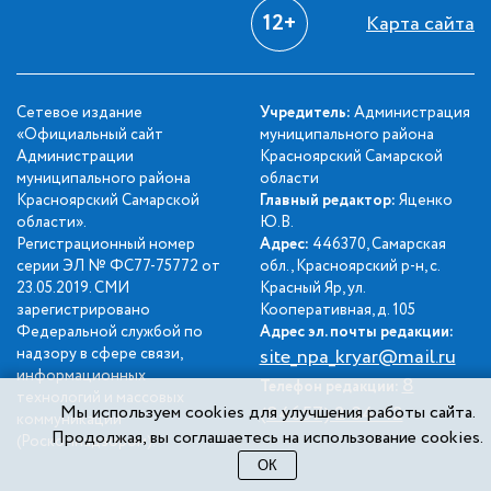
12+
Карта сайта
Сетевое издание
Учредитель:
Администрация
«Официальный сайт
муниципального района
Администрации
Красноярский Самарской
муниципального района
области
Красноярский Самарской
Главный редактор:
Яценко
области».
Ю.В.
Регистрационный номер
Адрес:
446370, Самарская
серии ЭЛ № ФС77-75772 от
обл., Красноярский р-н, с.
23.05.2019. СМИ
Красный Яр, ул.
зарегистрировано
Кооперативная, д. 105
Федеральной службой по
Адрес эл. почты редакции:
надзору в сфере связи,
site_npa_kryar@mail.ru
информационных
8
Телефон редакции:
технологий и массовых
Мы используем cookies для улучшения работы сайта.
(84657) 2-34-42
коммуникаций
Продолжая, вы соглашаетесь на использование cookies.
(Роскомнадзором).
ОК