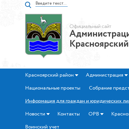
Официальный сайт
Администраци
Красноярский
Красноярский район
Администрация
Национальные проекты
Собрание предс
Информация для граждан и юридических ли
Новости
Контакты
ОРВ
Красно
Воинский учет