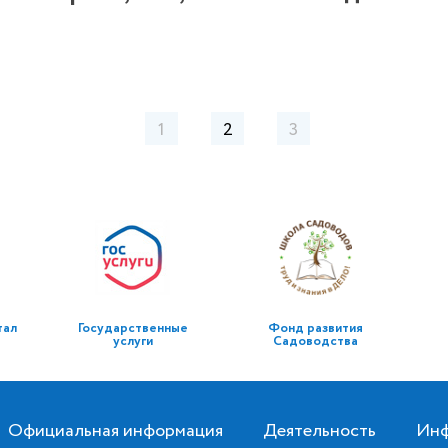
1
2
3
тал
Государственные
Фонд развития
услуги
Садоводства
Официальная информация
Деятельность
Инф