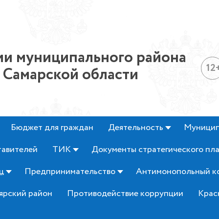
и муниципального района
12
 Самарской области
Бюджет для граждан
Деятельность
Муницип
тавителей
ТИК
Документы стратегического пл
ц
Предпринимательство
Антимонопольный к
ярский район
Противодействие коррупции
Крас