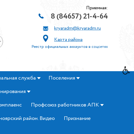
Приемная:
8 (84657) 21-4-64
kryaradm@kryaradm.ru
Карта района
+
Реестр официальных аккаунтов в соцсетях
альная служба
Поселения
анирования
омплаенс
Профсоюз работников АПК
ноярский район. Видео
Признание