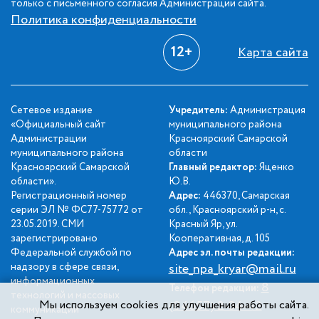
только с письменного согласия Администрации сайта.
Политика конфиденциальности
12+
Карта сайта
Сетевое издание
Учредитель:
Администрация
«Официальный сайт
муниципального района
Администрации
Красноярский Самарской
муниципального района
области
Красноярский Самарской
Главный редактор:
Яценко
области».
Ю.В.
Регистрационный номер
Адрес:
446370, Самарская
серии ЭЛ № ФС77-75772 от
обл., Красноярский р-н, с.
23.05.2019. СМИ
Красный Яр, ул.
зарегистрировано
Кооперативная, д. 105
Федеральной службой по
Адрес эл. почты редакции:
надзору в сфере связи,
site_npa_kryar@mail.ru
информационных
8
Телефон редакции:
технологий и массовых
Мы используем cookies для улучшения работы сайта.
(84657) 2-34-42
коммуникаций