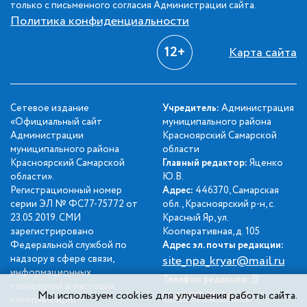
только с письменного согласия Администрации сайта.
Политика конфиденциальности
12+
Карта сайта
Сетевое издание
Учредитель:
Администрация
«Официальный сайт
муниципального района
Администрации
Красноярский Самарской
муниципального района
области
Красноярский Самарской
Главный редактор:
Яценко
области».
Ю.В.
Регистрационный номер
Адрес:
446370, Самарская
серии ЭЛ № ФС77-75772 от
обл., Красноярский р-н, с.
23.05.2019. СМИ
Красный Яр, ул.
зарегистрировано
Кооперативная, д. 105
Федеральной службой по
Адрес эл. почты редакции:
надзору в сфере связи,
site_npa_kryar@mail.ru
информационных
8
Телефон редакции:
технологий и массовых
Мы используем cookies для улучшения работы сайта.
(84657) 2-34-42
коммуникаций