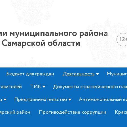
и муниципального района
12
 Самарской области
Бюджет для граждан
Деятельность
Муницип
тавителей
ТИК
Документы стратегического пл
ц
Предпринимательство
Антимонопольный к
ярский район
Противодействие коррупции
Крас