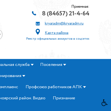
Приемная:
8 (84657) 21-4-64
kryaradm@kryaradm.ru
Карта района
+
Реестр официальных аккаунтов в соцсетях
альная служба
Поселения
анирования
омплаенс
Профсоюз работников АПК
ноярский район. Видео
Признание