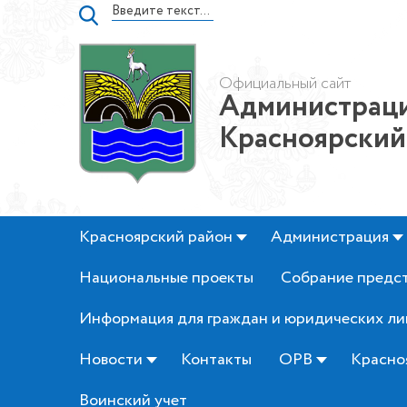
Официальный сайт
Администраци
Красноярский
Красноярский район
Администрация
Национальные проекты
Собрание предс
Информация для граждан и юридических ли
Новости
Контакты
ОРВ
Красно
Воинский учет