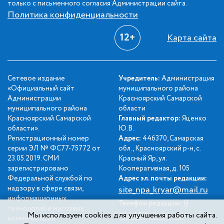
только с письменного согласия Администрации сайта.
Политика конфиденциальности
12+
Карта сайта
Сетевое издание
Учредитель:
Администрация
«Официальный сайт
муниципального района
Администрации
Красноярский Самарской
муниципального района
области
Красноярский Самарской
Главный редактор:
Яценко
области».
Ю.В.
Регистрационный номер
Адрес:
446370, Самарская
серии ЭЛ № ФС77-75772 от
обл., Красноярский р-н, с.
23.05.2019. СМИ
Красный Яр, ул.
зарегистрировано
Кооперативная, д. 105
Федеральной службой по
Адрес эл. почты редакции:
надзору в сфере связи,
site_npa_kryar@mail.ru
информационных
8
Телефон редакции:
технологий и массовых
Мы используем cookies для улучшения работы сайта.
(84657) 2-34-42
коммуникаций