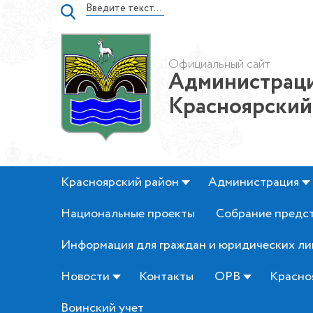
Официальный сайт
Администраци
Красноярский
Красноярский район
Администрация
Национальные проекты
Собрание предс
Информация для граждан и юридических ли
Новости
Контакты
ОРВ
Красно
Воинский учет