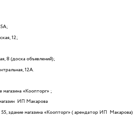
15А;
кая, 12;
ая, 8 (доска объявлений);
нтральная, 12А.
е магазина «Коопторг» ;
, магазин ИП Макарова
д. 55, здание магазина «Коопторг» ( арендатор ИП Макарова)