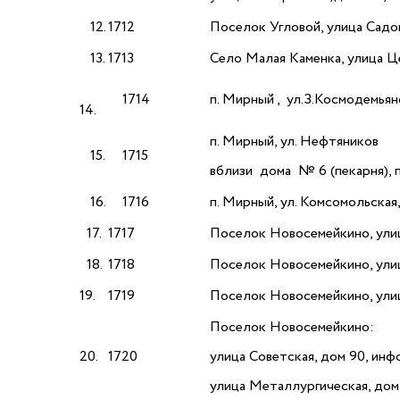
12.
1712
Поселок Угловой, улица Сад
13.
1713
Село Малая Каменка, улица Ц
1714
п. Мирный , ул.З.Космодемьян
14.
п. Мирный, ул. Нефтяников
15.
1715
вблизи дома № 6 (пекарня), п
16.
1716
п. Мирный, ул. Комсомольская,
17.
1717
Поселок Новосемейкино, улиц
18.
1718
Поселок Новосемейкино, ули
19.
1719
Поселок Новосемейкино, ули
Поселок Новосемейкино:
20.
1720
улица Советская, дом 90, ин
улица Металлургическая, до