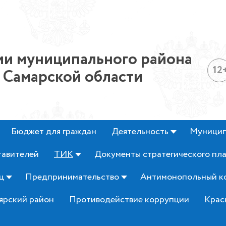
и муниципального района
12
 Самарской области
Бюджет для граждан
Деятельность
Муницип
тавителей
ТИК
Документы стратегического пл
ц
Предпринимательство
Антимонопольный к
ярский район
Противодействие коррупции
Крас