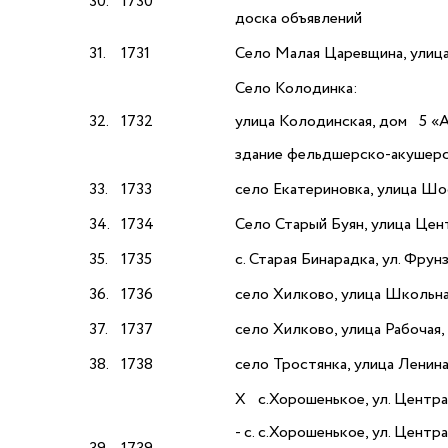
30.
1730
доска объявлений
31.
1731
Село Малая Царевщина, улица
Село Колодинка:
32.
1732
улица Колодинская, дом 5 «А
здание фельдшерско-акушерс
33.
1733
село Екатериновка, улица Шо
34.
1734
Село Старый Буян, улица Цен
35.
1735
с. Старая Бинарадка, ул. Фрун
36.
1736
село Хилково, улица Школьная
37.
1737
село Хилково, улица Рабочая,
38.
1738
село Тростянка, улица Ленина,
Х с.Хорошенькое, ул. Централ
- с. с.Хорошенькое, ул. Центр