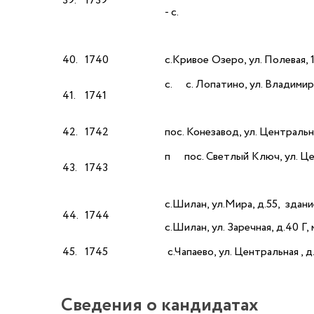
39.
1739
- с.
40.
1740
с.Кривое Озеро, ул. Полевая, 
с. с. Лопатино, ул. Владимирс
41.
1741
42.
1742
пос. Конезавод, ул. Центральн
п пос. Светлый Ключ, ул. Це
43.
1743
с.Шилан, ул.Мира, д.55, здани
44.
1744
с.Шилан, ул. Заречная, д.40 Г
45.
1745
с.Чапаево, ул. Центральная , 
Сведения о кандидатах