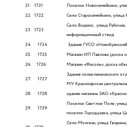
21.
1721
Поселок Новосемейкино, ули
22.
1722
Село Старосемейкино, улица
Село Водино, улица Рабочая, 
23.
1723
информационный стенд
24.
1724
Здание ГУСО «Новобуянский ле
25.
1725
Магазин ИП Павлова (доска объ
26.
1726
Магазин «Фасоль», доска объяв
Здание поликлинического от
27.
1727
МУ Красноярская центральная 
28.
1728
здание магазина ЗАО «Красноя
Поселок Светлое Поле, улица 
29.
1729
поселок Городцовка, улица Це
Село Молгачи, улица Гагарина,