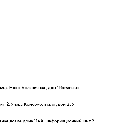
улица Ново-Больничная , дом 116(магазин
щит
2
. Улица Комсомольская ,дом 255
вная ,возле дома 114А ,информационный щит
3.