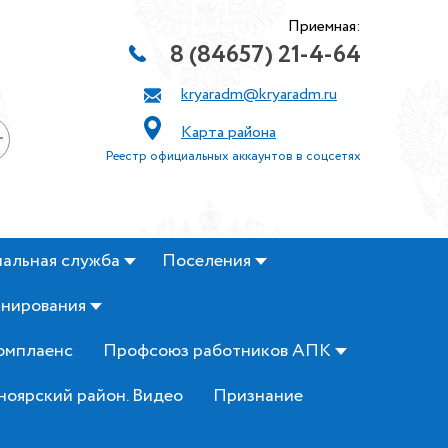
Приемная:
8 (84657) 21-4-64
kryaradm@kryaradm.ru
Карта района
+
Реестр официальных аккаунтов в соцсетях
альная служба
Поселения
анирования
омплаенс
Профсоюз работников АПК
ноярский район. Видео
Признание