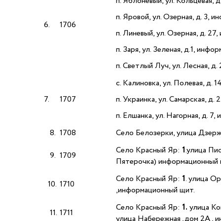
п. Яблоневый, ул. Кольцевая, 
п. Яровой, ул. Озерная, д. 3,
6.
1706
п. Линевый, ул. Озерная, д. 2
п. Заря, ул. Зеленая, д.1, инф
п. Светлый Луч, ул. Лесная, д
с. Калиновка, ул. Полевая, д.
7.
1707
п. Украинка, ул. Самарская, д
п. Елшанка, ул. Нагорная, д. 7
8.
1708
Село Белозерки, улица Дзер
Село Красный Яр:
1
.улица Пи
9.
1709
Пятерочка) информационный
Село Красный Яр:
1
. улица О
10.
1710
,информационный щит.
Село Красный Яр:
1.
улица Ко
11.
1711
улица Набережная ,дом 2А , 