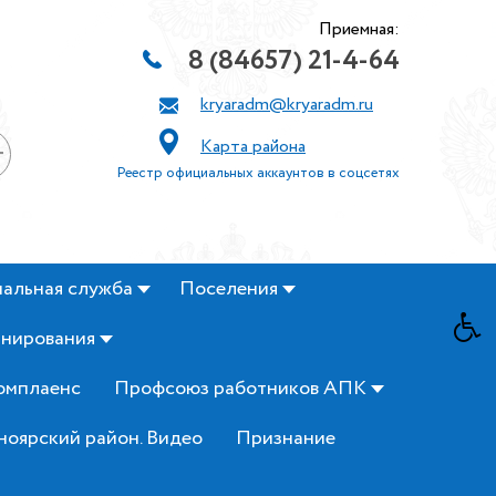
Приемная:
8 (84657) 21-4-64
kryaradm@kryaradm.ru
Карта района
+
Реестр официальных аккаунтов в соцсетях
альная служба
Поселения
анирования
омплаенс
Профсоюз работников АПК
ноярский район. Видео
Признание