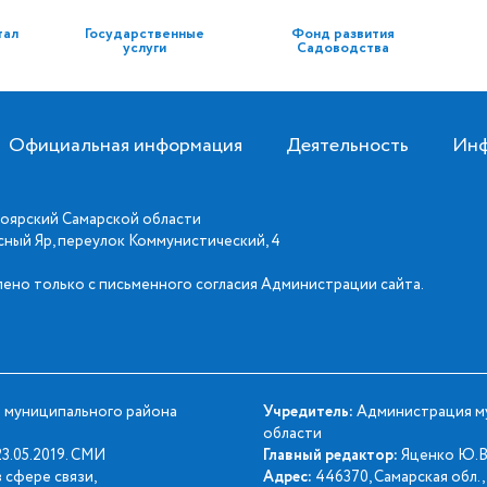
тал
Государственные
Фонд развития
услуги
Садоводства
Официальная информация
Деятельность
Инф
оярский Самарской области
асный Яр, переулок Коммунистический, 4
ено только с письменного согласия Администрации сайта.
 муниципального района
Учредитель:
Администрация му
области
3.05.2019. СМИ
Главный редактор:
Яценко Ю.В
 сфере связи,
Адрес:
446370, Самарская обл., 