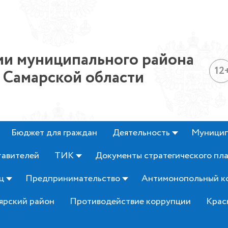
и муниципального района
12
 Самарской области
Бюджет для граждан
Деятельность
Муницип
тавителей
ТИК
Документы стратегического пл
ц
Предпринимательство
Антимонопольный к
ярский район
Противодействие коррупции
Крас