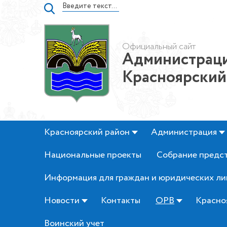
Официальный сайт
Администраци
Красноярский
Красноярский район
Администрация
Национальные проекты
Собрание предс
Информация для граждан и юридических ли
Новости
Контакты
ОРВ
Красно
Воинский учет