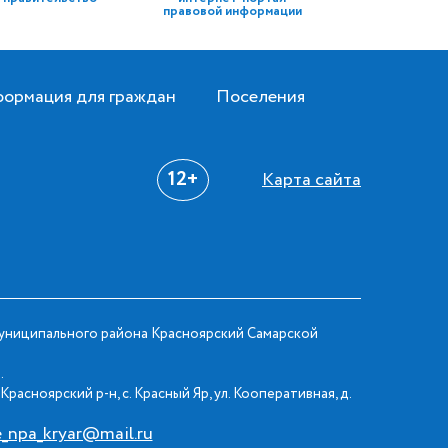
правовой информации
ормация для граждан
Поселения
12+
Карта сайта
ниципального района Красноярский Самарской
.
Красноярский р-н, с. Красный Яр, ул. Кооперативная, д.
e_npa_kryar@mail.ru