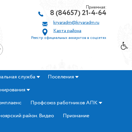
Приемная:
8 (84657) 21-4-64
kryaradm@kryaradm.ru
Карта района
Реестр официальных аккаунтов в соцсетях
+
альная служба
Поселения
анирования
омплаенс
Профсоюз работников АПК
ноярский район. Видео
Признание