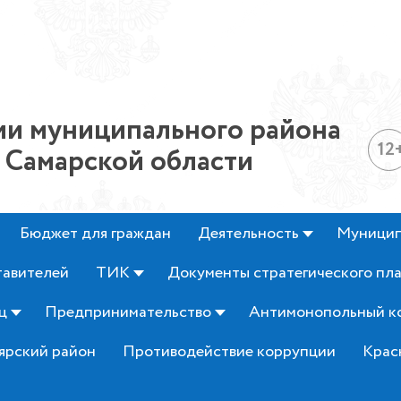
и муниципального района
12
 Самарской области
Бюджет для граждан
Деятельность
Муницип
тавителей
ТИК
Документы стратегического пл
ц
Предпринимательство
Антимонопольный к
ярский район
Противодействие коррупции
Крас