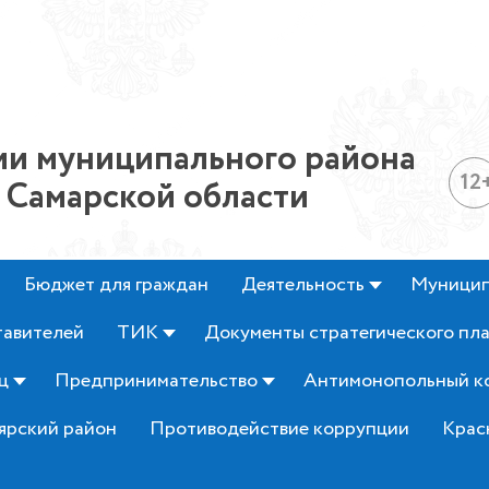
и муниципального района
12
 Самарской области
Бюджет для граждан
Деятельность
Муницип
тавителей
ТИК
Документы стратегического пл
ц
Предпринимательство
Антимонопольный к
ярский район
Противодействие коррупции
Крас