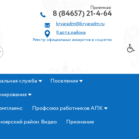
Приемная:
8 (84657) 21-4-64
kryaradm@kryaradm.ru
Карта района
Реестр официальных аккаунтов в соцсетях
+
альная служба
Поселения
анирования
омплаенс
Профсоюз работников АПК
ноярский район. Видео
Признание