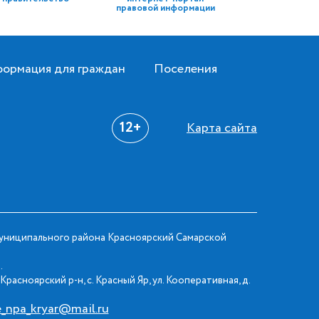
правовой информации
ормация для граждан
Поселения
12+
Карта сайта
ниципального района Красноярский Самарской
.
Красноярский р-н, с. Красный Яр, ул. Кооперативная, д.
e_npa_kryar@mail.ru