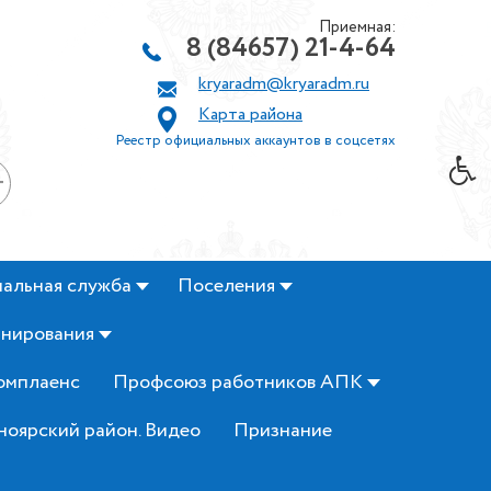
Приемная:
8 (84657) 21-4-64
kryaradm@kryaradm.ru
Карта района
Реестр официальных аккаунтов в соцсетях
+
альная служба
Поселения
анирования
омплаенс
Профсоюз работников АПК
ноярский район. Видео
Признание