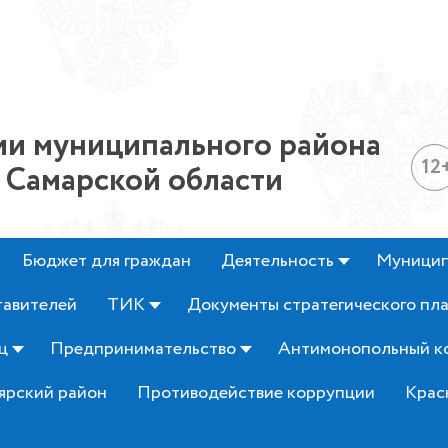
и муниципального района
12
 Самарской области
Бюджет для граждан
Деятельность
Муницип
тавителей
ТИК
Документы стратегического пл
ц
Предпринимательство
Антимонопольный к
ярский район
Противодействие коррупции
Крас