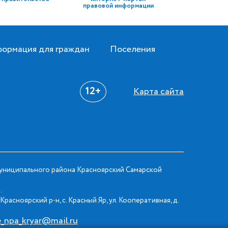
правовой информации
ормация для граждан
Поселения
12+
Карта сайта
ниципального района Красноярский Самарской
.
Красноярский р-н, с. Красный Яр, ул. Кооперативная, д.
e_npa_kryar@mail.ru