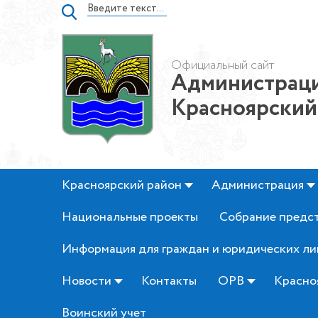
Официальный сайт
Администраци
Красноярский
Красноярский район
Администрация
Национальные проекты
Собрание предс
Информация для граждан и юридических ли
Новости
Контакты
ОРВ
Красно
Воинский учет