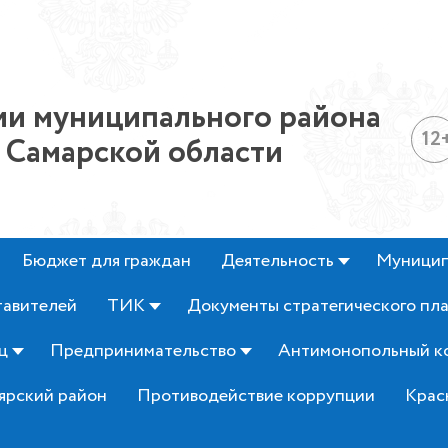
и муниципального района
12
 Самарской области
Бюджет для граждан
Деятельность
Муницип
тавителей
ТИК
Документы стратегического пл
ц
Предпринимательство
Антимонопольный к
ярский район
Противодействие коррупции
Крас