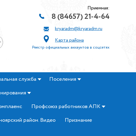
Приемная:
8 (84657) 21-4-64
kryaradm@kryaradm.ru
Карта района
+
Реестр официальных аккаунтов в соцсетях
альная служба
Поселения
анирования
омплаенс
Профсоюз работников АПК
ноярский район. Видео
Признание