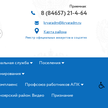
Приемная:
8 (84657) 21-4-64
kryaradm@kryaradm.ru
Карта района
+
Реестр официальных аккаунтов в соцсетях
альная служба
Поселения
анирования
омплаенс
Профсоюз работников АПК
ноярский район. Видео
Признание