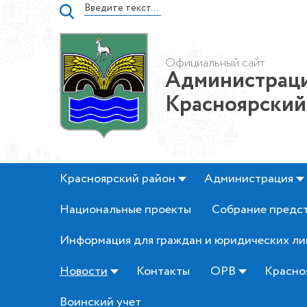
Официальный сайт
Администраци
Красноярский
Красноярский район
Администрация
Национальные проекты
Собрание предс
Информация для граждан и юридических ли
Новости
Контакты
ОРВ
Красно
Воинский учет