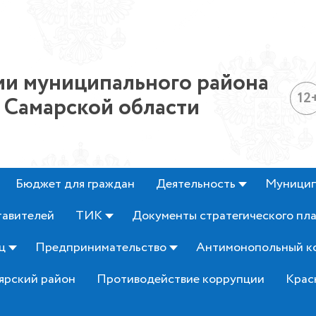
и муниципального района
12
 Самарской области
Бюджет для граждан
Деятельность
Муницип
тавителей
ТИК
Документы стратегического пл
ц
Предпринимательство
Антимонопольный к
ярский район
Противодействие коррупции
Крас