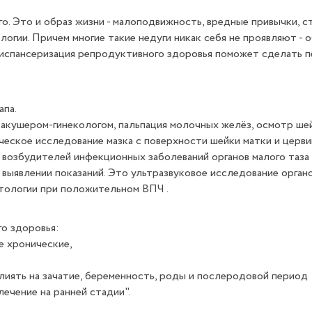
. Это и образ жизни - малоподвижность, вредные привычки, ст
огии. Причем многие такие недуги никак себя не проявляют - о
диспансеризация репродуктивного здоровья поможет сделать п
апа.
м акушером-гинекологом, пальпация молочных желёз, осмотр ше
еское исследование мазка с поверхности шейки матки и цервик
я возбудителей инфекционных заболеваний органов малого таз
ыявлении показаний. Это ультразвуковое исследование органо
тологии при положительном ВПЧ .
о здоровья:
е хронические,
влиять на зачатие, беременность, роды и послеродовой период
ечение на ранней стадии".