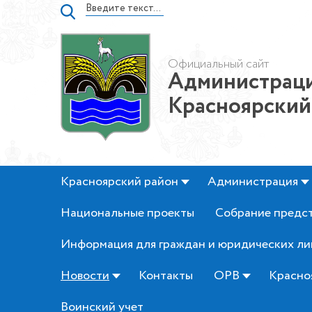
Официальный сайт
Администраци
Красноярский
Красноярский район
Администрация
Национальные проекты
Собрание предс
Информация для граждан и юридических ли
Новости
Контакты
ОРВ
Красно
Воинский учет