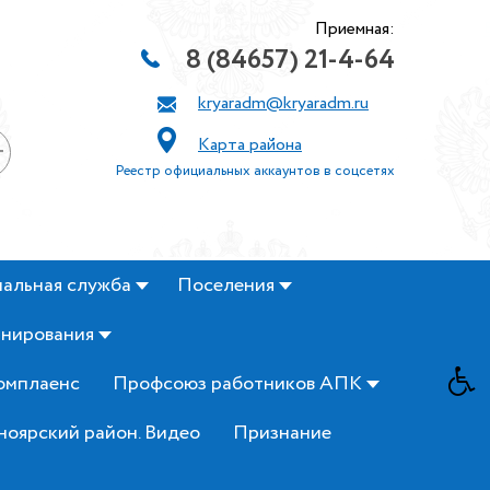
Приемная:
8 (84657) 21-4-64
kryaradm@kryaradm.ru
Карта района
+
Реестр официальных аккаунтов в соцсетях
альная служба
Поселения
анирования
омплаенс
Профсоюз работников АПК
ноярский район. Видео
Признание