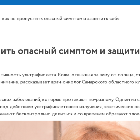
: как не пропустить опасный симптом и защитить себя
тить опасный симптом и защити
ктивность ультрафиолета. Кожа, отвыкшая за зиму от солнца, с
 внимание, рассказывает врач-онколог Самарского областного 
еских заболеваний, которые протекают по-разному. Одним из с
под действием ультрафиолетового излучения, генетических осо
чинают бесконтрольно делиться и со временем образуют злок