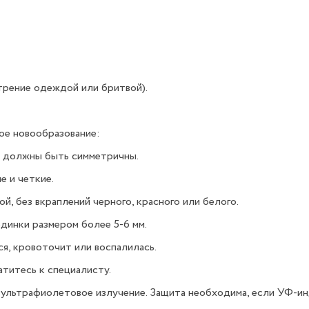
трение одеждой или бритвой).
ое новообразование:
и должны быть симметричны.
е и четкие.
й, без вкраплений черного, красного или белого.
одинки размером более 5-6 мм.
тся, кровоточит или воспалилась.
атитесь к специалисту.
– ультрафиолетовое излучение. Защита необходима, если УФ-ин