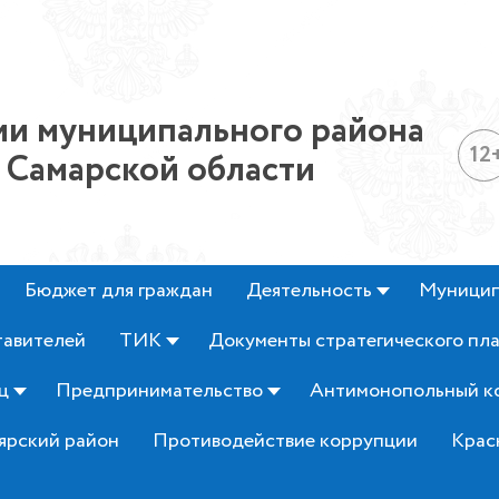
и муниципального района
12
 Самарской области
Бюджет для граждан
Деятельность
Муницип
тавителей
ТИК
Документы стратегического пл
ц
Предпринимательство
Антимонопольный к
ярский район
Противодействие коррупции
Крас