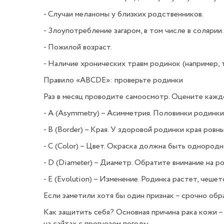
- Случаи меланомы у близких родственников.
- Злоупотребление загаром, в том числе в солярии.
- Пожилой возраст.
- Наличие хронических травм родинок (например, 
Правило «ABCDE»: проверьте родинки
Раз в месяц проводите самоосмотр. Оцените кажд
- А (Asymmetry) – Асимметрия. Половинки родинк
- B (Border) – Края. У здоровой родинки края ровны
- C (Color) – Цвет. Окраска должна быть однородно
- D (Diameter) – Диаметр. Обратите внимание на р
- E (Evolution) – Изменение. Родинка растет, чеше
Если заметили хотя бы один признак – срочно обр
Как защитить себя? Основная причина рака кожи 
на сайтах с прогнозом погоды.