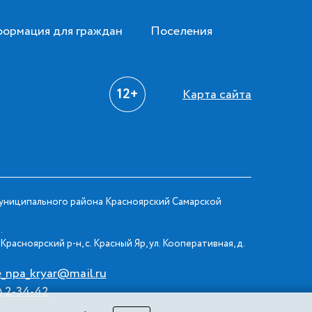
ормация для граждан
Поселения
12+
Карта сайта
ниципального района Красноярский Самарской
.
Красноярский р-н, с. Красный Яр, ул. Кооперативная, д.
e_npa_kryar@mail.ru
) 2-34-42