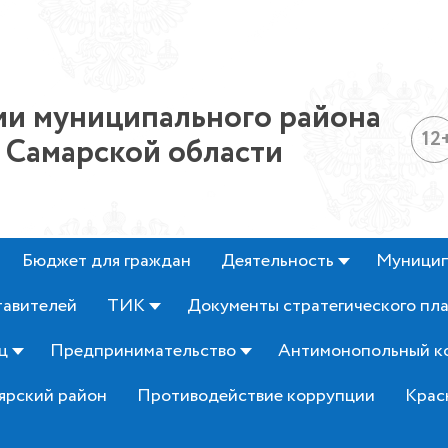
и муниципального района
12
 Самарской области
Бюджет для граждан
Деятельность
Муницип
тавителей
ТИК
Документы стратегического пл
ц
Предпринимательство
Антимонопольный к
ярский район
Противодействие коррупции
Крас