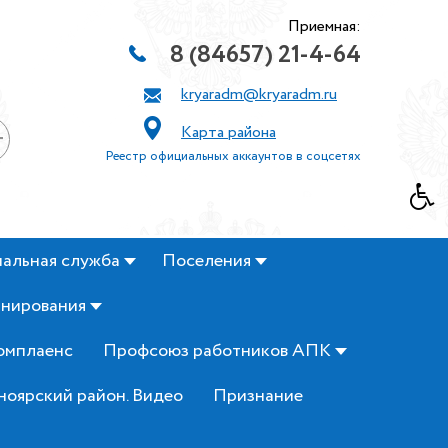
Приемная:
8 (84657) 21-4-64
kryaradm@kryaradm.ru
Карта района
+
Реестр официальных аккаунтов в соцсетях
альная служба
Поселения
анирования
омплаенс
Профсоюз работников АПК
ноярский район. Видео
Признание