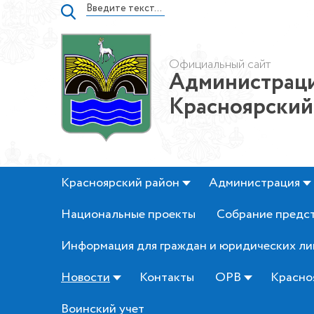
Официальный сайт
Администраци
Красноярский
Красноярский район
Администрация
Национальные проекты
Собрание предс
Информация для граждан и юридических ли
Новости
Контакты
ОРВ
Красно
Воинский учет