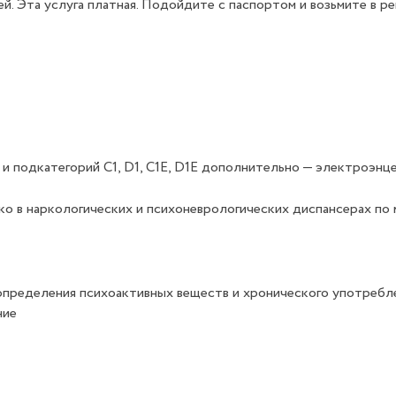
й. Эта услуга платная. Подойдите с паспортом и возьмите в р
Tb и подкатегорий C1, D1, C1E, D1E дополнительно — электроэн
ко в наркологических и психоневрологических диспансерах по
 определения психоактивных веществ и хронического употребл
ние