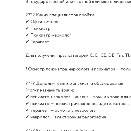
В государственной или частной клинике с лицензие
???? Каких специалистов пройти
✔ Офтальмолог
✔ Психиатр
✔ Психиатр-нарколог
✔ Терапевт
Для получения прав категорий C, D, CE, DE, Tm, 
❗ Осмотр психиатра-нарколога и психиатра — толь
???? Дополнительные анализы и обследования
Могут назначить врачи:
✔ психиатр-нарколог — анализы мочи и крови для
✔ психиатр — психиатрическое освидетельствова
✔ терапевт — осмотр у невролога
✔ невролог — электроэнцефалография
???? Когда справка не требуется