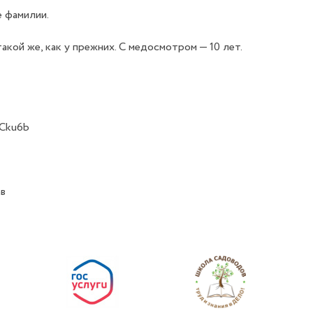
е фамилии.
акой же, как у прежних. С медосмотром — 10 лет.
3Cku6b
ав