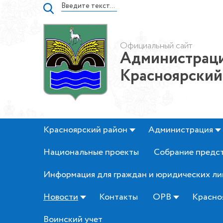
Официальный сайт
Администраци
Красноярский
Красноярский район
Администрация
Национальные проекты
Собрание предс
Информация для граждан и юридических ли
Новости
Контакты
ОРВ
Красно
Воинский учет