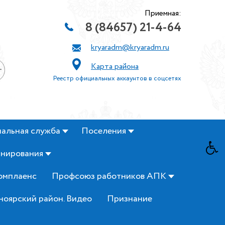
Приемная:
8 (84657) 21-4-64
kryaradm@kryaradm.ru
Карта района
+
Реестр официальных аккаунтов в соцсетях
альная служба
Поселения
анирования
омплаенс
Профсоюз работников АПК
ноярский район. Видео
Признание