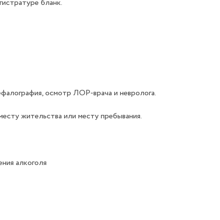
егистратуре бланк.
цефалография, осмотр ЛОР-врача и невролога.
 месту жительства или месту пребывания.
ения алкоголя