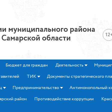
и муниципального района
12
 Самарской области
Бюджет для граждан
Деятельность
Муницип
тавителей
ТИК
Документы стратегического пл
ц
Предпринимательство
Антимонопольный к
ярский район
Противодействие коррупции
Крас