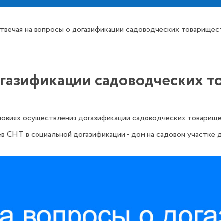
твечая на вопросы о догазификации садоводческих товарищес
огазификации садоводческих т
ловиях осуществления догазификации садоводческих товарище
Т в социальной догазификации - дом на садовом участке дол