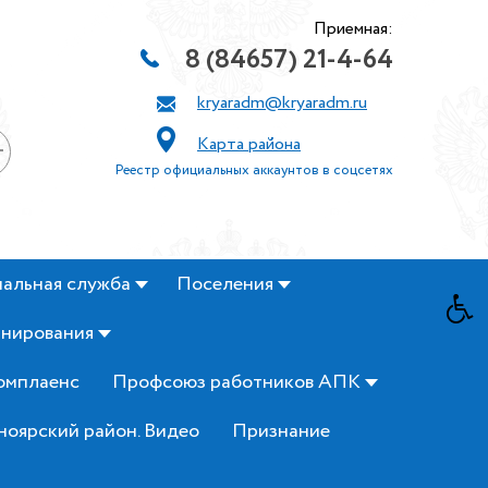
Приемная:
8 (84657) 21-4-64
kryaradm@kryaradm.ru
Карта района
+
Реестр официальных аккаунтов в соцсетях
альная служба
Поселения
анирования
омплаенс
Профсоюз работников АПК
ноярский район. Видео
Признание