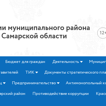
и муниципального района
12
 Самарской области
Бюджет для граждан
Деятельность
Муницип
тавителей
ТИК
Документы стратегического пл
ц
Предпринимательство
Антимонопольный к
ярский район
Противодействие коррупции
Крас