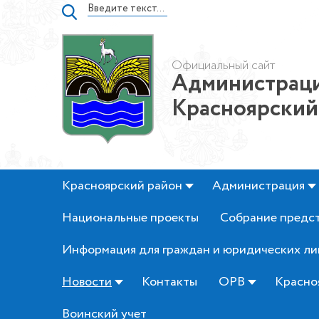
Официальный сайт
Администраци
Красноярский
Красноярский район
Администрация
Национальные проекты
Собрание предс
Информация для граждан и юридических ли
Новости
Контакты
ОРВ
Красно
Воинский учет