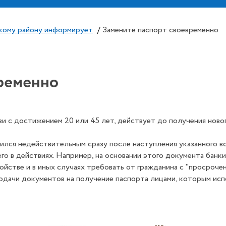
кому району информирует
/
Замените паспорт своевременно
временно
и с достижением 20 или 45 лет, действует до получения нового
лся недействительным сразу после наступления указанного во
о в действиях. Например, на основании этого документа банки
йстве и в иных случаях требовать от гражданина с "просроче
подачи документов на получение паспорта лицами, которым исп