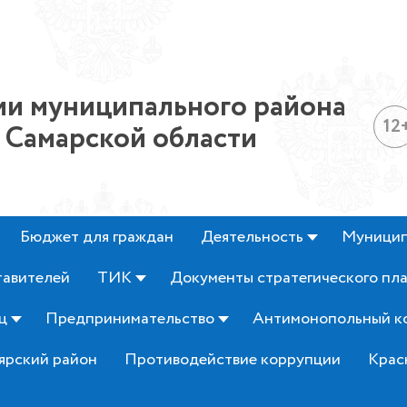
и муниципального района
12
 Самарской области
Бюджет для граждан
Деятельность
Муницип
тавителей
ТИК
Документы стратегического пл
ц
Предпринимательство
Антимонопольный к
ярский район
Противодействие коррупции
Крас