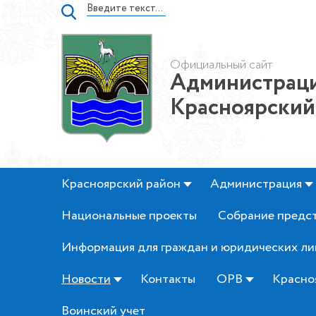
Официальный сайт
Администраци
Красноярский
Красноярский район
Администрация
Национальные проекты
Собрание предс
Информация для граждан и юридических ли
Новости
Контакты
ОРВ
Красно
Воинский учет