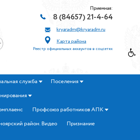
Приемная:
8 (84657) 21-4-64
kryaradm@kryaradm.ru
Карта района
+
Реестр официальных аккаунтов в соцсетях
альная служба
Поселения
анирования
омплаенс
Профсоюз работников АПК
ноярский район. Видео
Признание