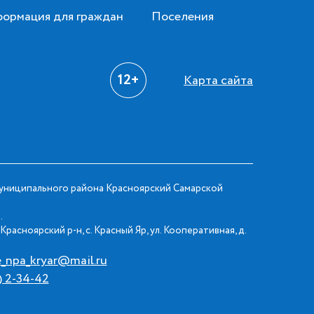
ормация для граждан
Поселения
12+
Карта сайта
ниципального района Красноярский Самарской
.
Красноярский р-н, с. Красный Яр, ул. Кооперативная, д.
e_npa_kryar@mail.ru
) 2-34-42