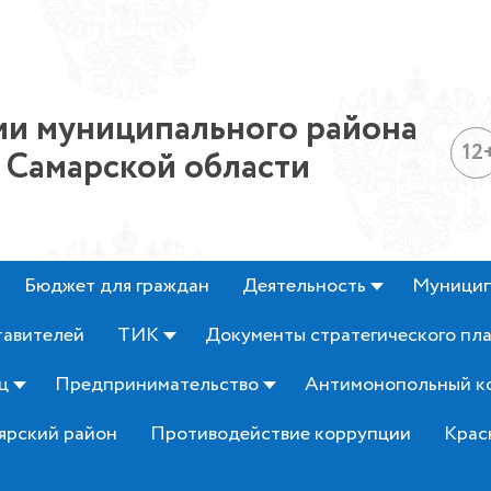
и муниципального района
12
 Самарской области
Бюджет для граждан
Деятельность
Муницип
тавителей
ТИК
Документы стратегического пл
ц
Предпринимательство
Антимонопольный к
ярский район
Противодействие коррупции
Крас