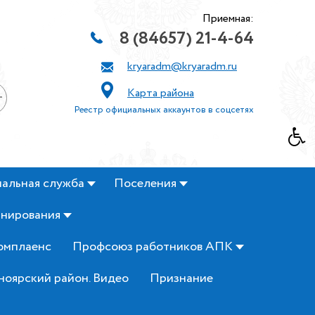
Приемная:
8 (84657) 21-4-64
kryaradm@kryaradm.ru
Карта района
+
Реестр официальных аккаунтов в соцсетях
альная служба
Поселения
анирования
омплаенс
Профсоюз работников АПК
ноярский район. Видео
Признание