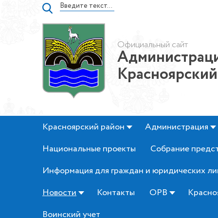
Официальный сайт
Администраци
Красноярский
Красноярский район
Администрация
Национальные проекты
Собрание предс
Информация для граждан и юридических ли
Новости
Контакты
ОРВ
Красно
Воинский учет