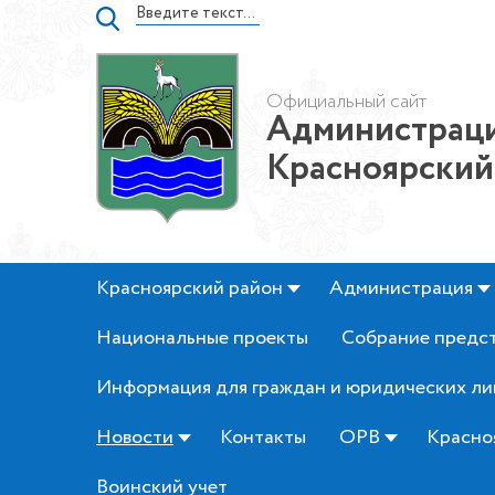
Официальный сайт
Администраци
Красноярский
Красноярский район
Администрация
Национальные проекты
Собрание предс
Информация для граждан и юридических ли
Новости
Контакты
ОРВ
Красно
Воинский учет