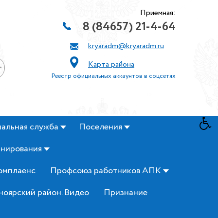
Приемная:
8 (84657) 21-4-64
kryaradm@kryaradm.ru
Карта района
+
Реестр официальных аккаунтов в соцсетях
альная служба
Поселения
анирования
омплаенс
Профсоюз работников АПК
ноярский район. Видео
Признание