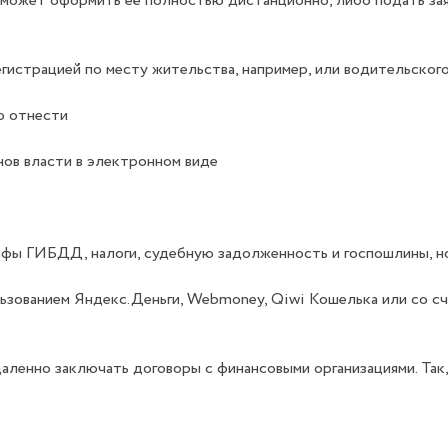
может оформить её полностью дистанционно, либо подать заявк
гистрацией по месту жительства, например, или водительског
о отнести
нов власти в электронном виде
афы ГИБДД, налоги, судебную задолженность и госпошлины, но
льзованием Яндекс.Деньги, Webmoney, Qiwi Кошелька или со с
удаленно заключать договоры с финансовыми организациями. Та