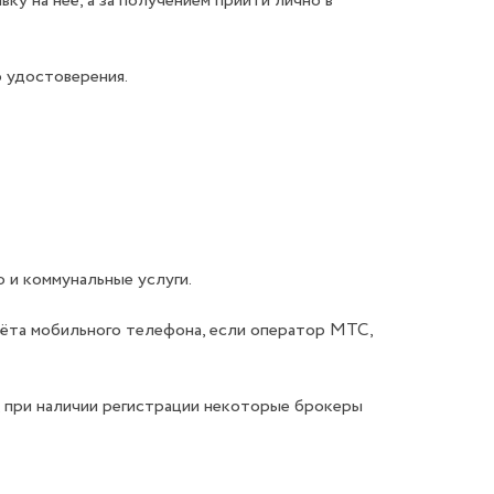
у на неё, а за получением прийти лично в
о удостоверения.
 и коммунальные услуги.
чёта мобильного телефона, если оператор МТС,
к, при наличии регистрации некоторые брокеры