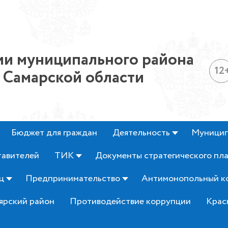
и муниципального района
12
 Самарской области
Бюджет для граждан
Деятельность
Муницип
тавителей
ТИК
Документы стратегического пл
ц
Предпринимательство
Антимонопольный к
ярский район
Противодействие коррупции
Крас