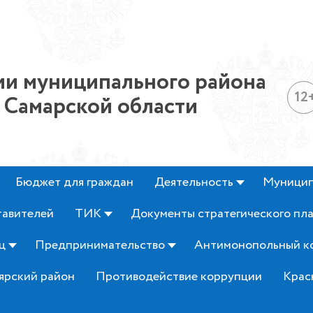
и муниципального района
12
 Самарской области
Бюджет для граждан
Деятельность
Муницип
тавителей
ТИК
Документы стратегического пл
ц
Предпринимательство
Антимонопольный к
ярский район
Противодействие коррупции
Крас