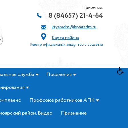
Приемная:
8 (84657) 21-4-64
kryaradm@kryaradm.ru
Карта района
+
Реестр официальных аккаунтов в соцсетях
альная служба
Поселения
анирования
омплаенс
Профсоюз работников АПК
ноярский район. Видео
Признание