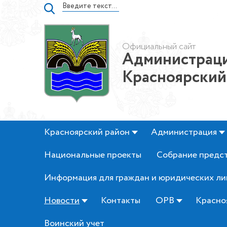
Официальный сайт
Администраци
Красноярский
Красноярский район
Администрация
Национальные проекты
Собрание предс
Информация для граждан и юридических ли
Новости
Контакты
ОРВ
Красно
Воинский учет