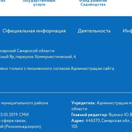
тал
Государственные
Фонд развития
услуги
Садоводства
Официальная информация
Деятельность
Инф
оярский Самарской области
асный Яр, переулок Коммунистический, 4
ено только с письменного согласия Администрации сайта.
 муниципального района
Учредитель:
Администрация му
области
3.05.2019. СМИ
Главный редактор:
Яценко Ю.В
 сфере связи,
Адрес:
446370, Самарская обл., 
й (Роскомнадзором).
105