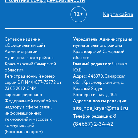
Политика конфиденциальности
12+
Карта сайта
Сетевое издание
Учредитель:
Администрация
«Официальный сайт
муниципального района
Администрации
Красноярский Самарской
муниципального района
области
Красноярский Самарской
Главный редактор:
Яценко
области».
Ю.В.
Регистрационный номер
Адрес:
446370, Самарская
серии ЭЛ № ФС77-75772 от
обл., Красноярский р-н, с.
23.05.2019. СМИ
Красный Яр, ул.
зарегистрировано
Кооперативная, д. 105
Федеральной службой по
Адрес эл. почты редакции:
надзору в сфере связи,
site_npa_kryar@mail.ru
информационных
8
Телефон редакции:
технологий и массовых
(84657) 2-34-42
коммуникаций
(Роскомнадзором).