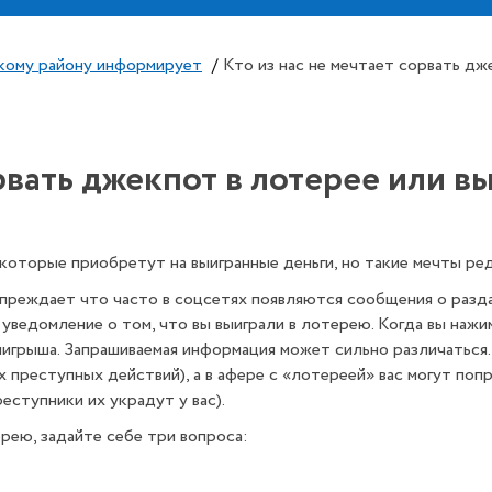
кому району информирует
/
Кто из нас не мечтает сорвать дж
орвать джекпот в лотерее или в
 которые приобретут на выигранные деньги, но такие мечты ре
еждает что часто в соцсетях появляются сообщения о разда
ведомление о том, что вы выиграли в лотерею. Когда вы нажима
грыша. Запрашиваемая информация может сильно различаться. 
 преступных действий), а в афере с «лотереей» вас могут поп
еступники их украдут у вас).
ею, задайте себе три вопроса: