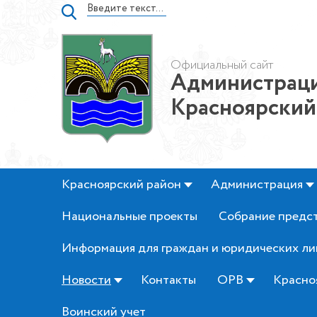
Официальный сайт
Администраци
Красноярский
Красноярский район
Администрация
Национальные проекты
Собрание предс
Информация для граждан и юридических ли
Новости
Контакты
ОРВ
Красно
Воинский учет