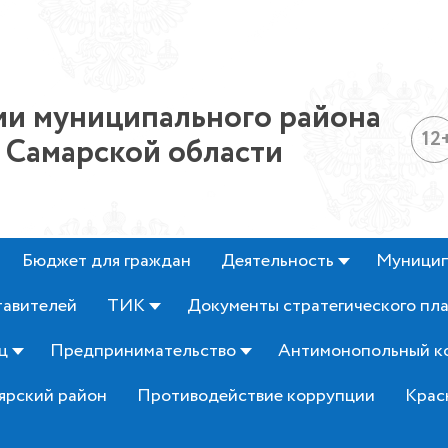
и муниципального района
12
 Самарской области
Бюджет для граждан
Деятельность
Муницип
тавителей
ТИК
Документы стратегического пл
ц
Предпринимательство
Антимонопольный к
ярский район
Противодействие коррупции
Крас