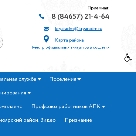
Приемная:
8 (84657) 21-4-64
kryaradm@kryaradm.ru
Карта района
+
Реестр официальных аккаунтов в соцсетях
альная служба
Поселения
анирования
омплаенс
Профсоюз работников АПК
ноярский район. Видео
Признание