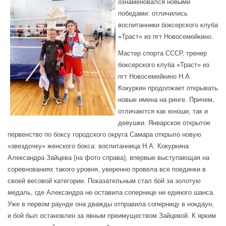
ознаменовался новыми
победами: отличились
воспитанники боксерского клуба
«Траст» из пгт Новосемейкино.
Мастер спорта СССР, тренер
боксерского клуба «Траст» из
пгт Новосемейкино Н.А.
Кокуркин продолжает открывать
новые имена на ринге. Причем,
отличаются как юноши, так и
девушки. Январское открытое
первенство по боксу городского округа Самара открыло новую
«звездочку» женского бокса: воспитанница Н.А. Кокуркина
Александра Зайцева (на фото справа), впервые выступающая на
соревнованиях такого уровня, уверенно провела все поединки в
своей весовой категории. Показательным стал бой за золотую
медаль, где Александра не оставила сопернице ни единого шанса.
Уже в первом раунде она дважды отправила соперницу в нокдаун,
и бой был остановлен за явным преимуществом Зайцевой. К ярким