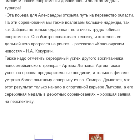
эмоциям нашей спортсменки добавилась и золотая медаль
турнира!
«Эта победа для Александры открыла путь на первенство области.
На эти соревнования мы также возлагаем большие надежды, так
как Зайцева не только одаренная, но и очень трудолюбивая
спортсменка. Она быстро схватывает технику, и хотелось ее
дальнейшего прогресса на ринге», - рассказал «Красноярским
новостям» Н.А. Кокуркин.
Также надо отметить серебряный успех другого воспитанника
новосемейкинского тренера – Артема Лыткова. Артем также
успешно прошел предварительные поединки, и только в финале
уступил более опытному сопернику из г.о. Самара. Думается, что
этот результат только начало в спортивной карьере Лыткова, а его
серебряная медаль в дебютных соревнованиях – хорошая заявка
на перспективу.