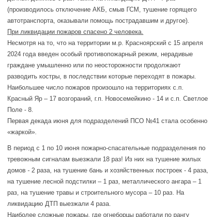
(производилось отключение АКБ, смыв ГСМ, тушение горящего
автотранспорта, оказывали помощь пострадавшим и другое).
При ликвидации пожаров спасено 2 человека.
Несмотря на то, что на территории м.р. Красноярский с 15 апреля
2024 года введен особый противопожарный режим, нерадивые
граждане умышленно или по неосторожности продолжают
разводить костры, в последствии которые переходят в пожары.
Наибольшее число пожаров произошло на территориях с.п.
Красный Яр – 17 возгораний, г.п. Новосемейкино - 14 и с.п. Светлое
Поле - 8.
Первая декада июня для подразделений ПСО №41 стала особенно
«жаркой».
В период с 1 по 10 июня пожарно-спасательные подразделения по
тревожным сигналам выезжали 18 раз! Из них на тушение жилых
домов - 2 раза, на тушение бань и хозяйственных построек - 4 раза,
на тушение лесной подстилки – 1 раз, металлического ангара – 1
раз, на тушение травы и строительного мусора – 10 раз. На
ликвидацию ДТП выезжали 4 раза.
Наиболее сложные пожары, где огнеборцы работали по рангу