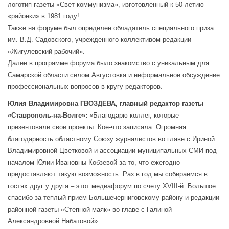
логотип газеты «Свет коммунизма», изготовленный к 50-летию
«районки» в 1981 году!
Также на форуме был определен обладатель специального приза
им. В.Д. Садовского, учрежденного коллективом редакции
«Жигулевский рабочий».
Далее в программе форума было знакомство с уникальным для
Самарской области селом Августовка и неформальное обсуждение
профессиональных вопросов в кругу редакторов.
Юлия Владимировна ГВОЗДЕВА,
главный редактор газеты
«Ставрополь-на-Волге»:
«Благодарю коллег, которые
презентовали свои проекты. Кое-что записала. Огромная
благодарность областному Союзу журналистов во главе с Ириной
Владимировной Цветковой и ассоциации муниципальных СМИ под
началом Юлии Ивановны Кобзевой за то, что ежегодно
предоставляют такую возможность. Раз в год мы собираемся в
гостях друг у друга – этот медиафорум по счету XVIII-й. Большое
спасибо за теплый прием Большечерниговскому району и редакции
районной газеты «Степной маяк» во главе с Галиной
Александровной Набатовой».