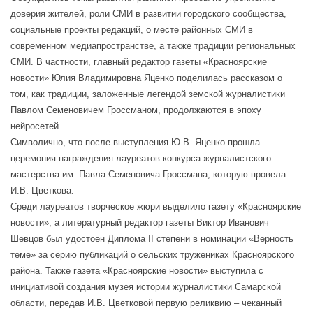
доверия жителей, роли СМИ в развитии городского сообщества,
социальные проекты редакций, о месте районных СМИ в
современном медиапространстве, а также традиции региональных
СМИ. В частности, главный редактор газеты «Красноярские
новости» Юлия Владимировна Яценко поделилась рассказом о
том, как традиции, заложенные легендой земской журналистики
Павлом Семеновичем Гроссманом, продолжаются в эпоху
нейросетей.
Символично, что после выступления Ю.В. Яценко прошла
церемония награждения лауреатов конкурса журналистского
мастерства им. Павла Семеновича Гроссмана, которую провела
И.В. Цветкова.
Среди лауреатов творческое жюри выделило газету «Красноярские
новости», а литературный редактор газеты Виктор Иванович
Шевцов был удостоен Диплома II степени в номинации «Верность
теме» за серию публикаций о сельских тружениках Красноярского
района. Также газета «Красноярские новости» выступила с
инициативой создания музея истории журналистики Самарской
области, передав И.В. Цветковой первую реликвию – чеканный