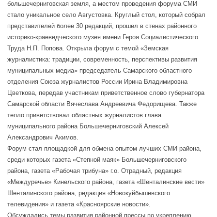
большечерниговская земля, а местом проведения форума СМИ
стало уникальное село Августовка. Круглый стол, который собрал
представителей более 30 редакций, прошел в стенах районного
историко-краеведческого музея имени Героя Социалистического
Труда Н.П. Попова. Открыла форум с темой «Земская
журналистика: традиции, современность, перспективы развития
муниципальных медиа» председатель Самарского областного
отделения Союза журналистов России Ирина Владимировна
Цветкова, передав участникам приветственное слово губернатора
Самарской области Вячеслава Андреевича Федорищева. Также
тепло приветствовал областных журналистов глава
муниципального района Большечерниговский Алексей
Александрович Акимов.
Форум стал площадкой для обмена опытом лучших СМИ района,
среди которых газета «Степной маяк» Большечерниговского
района, газета «Рабочая трибуна» г.о. Отрадный, редакция
«Междуречье» Кинельского района, газета «Шенталинские вести»
Шенталинского района, редакция «Новокуйбышевского
телевидения» и газета «Красноярские новости».
Обсуждались темы развития районной прессы по укреплению