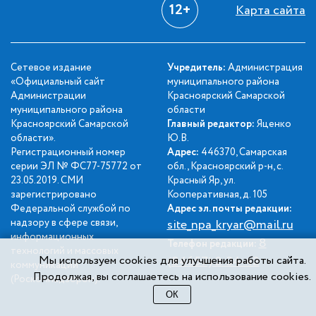
12+
Карта сайта
Сетевое издание
Учредитель:
Администрация
«Официальный сайт
муниципального района
Администрации
Красноярский Самарской
муниципального района
области
Красноярский Самарской
Главный редактор:
Яценко
области».
Ю.В.
Регистрационный номер
Адрес:
446370, Самарская
серии ЭЛ № ФС77-75772 от
обл., Красноярский р-н, с.
23.05.2019. СМИ
Красный Яр, ул.
зарегистрировано
Кооперативная, д. 105
Федеральной службой по
Адрес эл. почты редакции:
надзору в сфере связи,
site_npa_kryar@mail.ru
информационных
8
Телефон редакции:
технологий и массовых
Мы используем cookies для улучшения работы сайта.
(84657) 2-34-42
коммуникаций
Продолжая, вы соглашаетесь на использование cookies.
(Роскомнадзором).
ОК