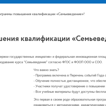
ограммы повышения квалификации «Семьеведение»!
шения квалификации «Семьеве
держки государственных инициатив» и федеральная инновационная площ
еподавание курса "Семьеведение" согласно ФГОС и ФООП ООО и СОО.
Что важно знать?
- Программа включена в Перечень событий Года с
- Обучение полностью дистанционное, что обеспе
- Участники получат удостоверение о повышении
- Все учебные материалы будут доступны беспла
Это первая в своем роде образовательная прогр
ознакомиться с методическими, дидактическими 