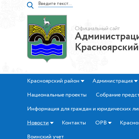
Официальный сайт
Администраци
Красноярский
Красноярский район
Администрация
Национальные проекты
Собрание предс
Информация для граждан и юридических ли
Новости
Контакты
ОРВ
Красно
Воинский учет