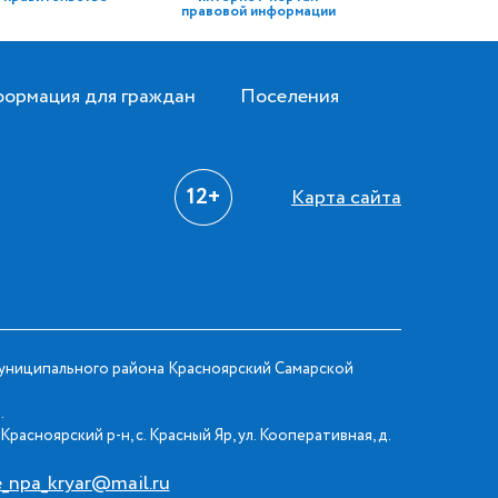
правовой информации
ормация для граждан
Поселения
12+
Карта сайта
ниципального района Красноярский Самарской
.
Красноярский р-н, с. Красный Яр, ул. Кооперативная, д.
e_npa_kryar@mail.ru