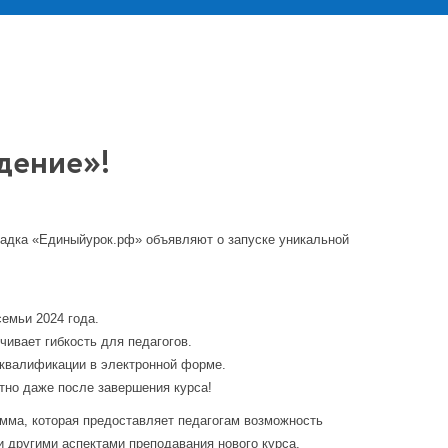
дение»!
адка «Единыйурок.рф» объявляют о запуске уникальной
емьи 2024 года.
чивает гибкость для педагогов.
 квалификации в электронной форме.
тно даже после завершения курса!
амма, которая предоставляет педагогам возможность
и другими аспектами преподавания нового курса.