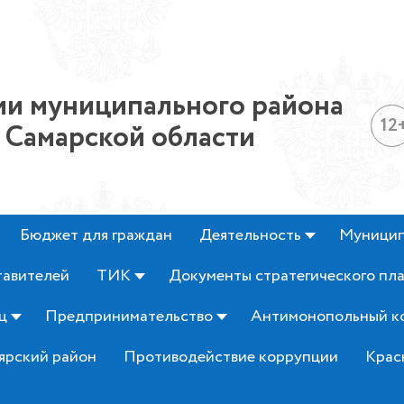
и муниципального района
12
 Самарской области
Бюджет для граждан
Деятельность
Муницип
тавителей
ТИК
Документы стратегического пл
ц
Предпринимательство
Антимонопольный к
ярский район
Противодействие коррупции
Крас