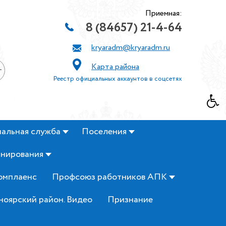
Приемная:
8 (84657) 21-4-64
kryaradm@kryaradm.ru
Карта района
+
Реестр официальных аккаунтов в соцсетях
альная служба
Поселения
анирования
омплаенс
Профсоюз работников АПК
ноярский район. Видео
Признание