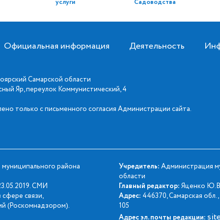
услуги
Садоводства
Официальная информация
Деятельность
Инф
оярский Самарской области
асный Яр, переулок Коммунистический, 4
ено только с письменного согласия Администрации сайта.
 муниципального района
Учредитель:
Администрация му
области
3.05.2019. СМИ
Главный редактор:
Яценко Ю.В
 сфере связи,
Адрес:
446370, Самарская обл., 
й (Роскомнадзором).
105
sit
Адрес эл. почты редакции: