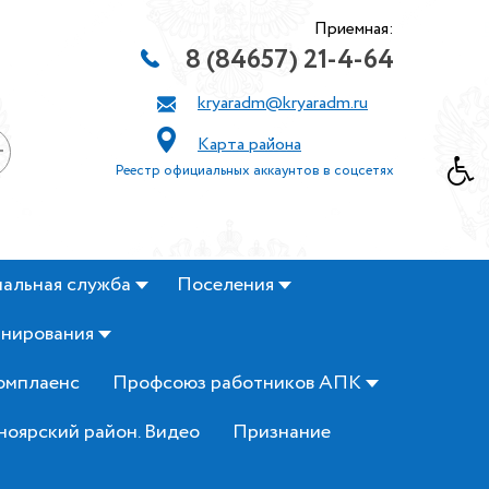
Приемная:
8 (84657) 21-4-64
kryaradm@kryaradm.ru
Карта района
+
Реестр официальных аккаунтов в соцсетях
альная служба
Поселения
анирования
омплаенс
Профсоюз работников АПК
ноярский район. Видео
Признание