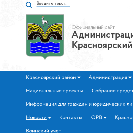
Официальный сайт
Администраци
Красноярский
Красноярский район
Администрация
Национальные проекты
Собрание предс
Информация для граждан и юридических ли
Новости
Контакты
ОРВ
Красно
Воинский учет