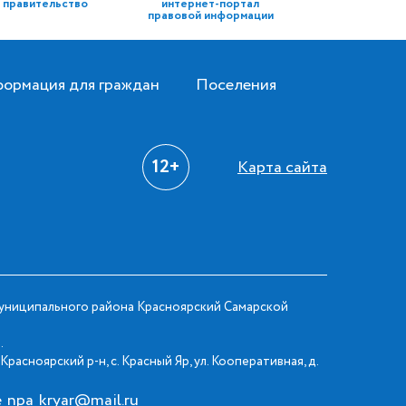
правительство
интернет-портал
правовой информации
ормация для граждан
Поселения
12+
Карта сайта
ниципального района Красноярский Самарской
.
Красноярский р-н, с. Красный Яр, ул. Кооперативная, д.
e_npa_kryar@mail.ru