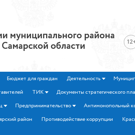
и муниципального района
12
 Самарской области
Бюджет для граждан
Деятельность
Муницип
тавителей
ТИК
Документы стратегического пл
ц
Предпринимательство
Антимонопольный к
ярский район
Противодействие коррупции
Крас