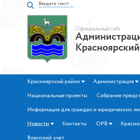
Официальный сайт
Администраци
Красноярский
Красноярский район
Администрация
Национальные проекты
Собрание предс
Информация для граждан и юридических ли
Новости
Контакты
ОРВ
Красно
Воинский учет