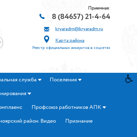
Приемная:
8 (84657) 21-4-64
kryaradm@kryaradm.ru
Карта района
+
Реестр официальных аккаунтов в соцсетях
альная служба
Поселения
анирования
омплаенс
Профсоюз работников АПК
ноярский район. Видео
Признание