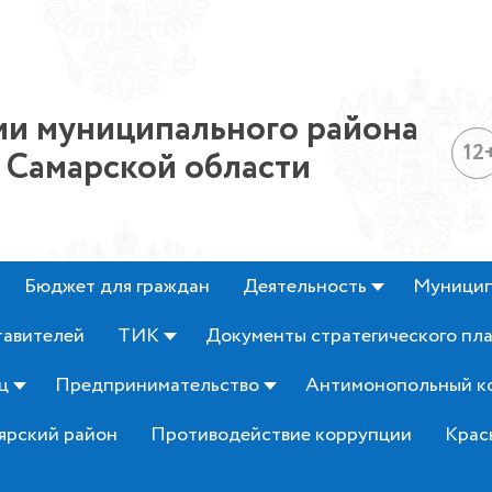
и муниципального района
12
 Самарской области
Бюджет для граждан
Деятельность
Муницип
тавителей
ТИК
Документы стратегического пл
ц
Предпринимательство
Антимонопольный к
ярский район
Противодействие коррупции
Крас