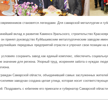
современников становятся легендами. Для самарской металлургии и губ
мнейший вклад в развитие Каменск-Уральского, строительство Краснояр
, он принял руководство Куйбышевским металлургическим заводом имен
крупнейших передовых предприятий отрасли и упрочил свои позиции на 
 условиях сохранить завод как единый комплекс, обеспечить социальну
ое значение для региона. Упорный труд, искренняя забота о нуждах лю
егиона.
 граждан Самарской области, объединивший самых заслуженных жителей
 усилиями заводчан создана целая улица, которая носит соответствующ
ей. Поздравить с юбилеем его приехали и губернатор Самарской област