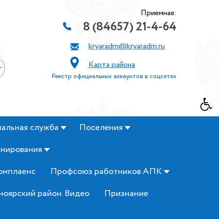
Приемная:
8 (84657) 21-4-64
kryaradm@kryaradm.ru
Карта района
+
Реестр официальных аккаунтов в соцсетях
альная служба
Поселения
анирования
омплаенс
Профсоюз работников АПК
ноярский район. Видео
Признание