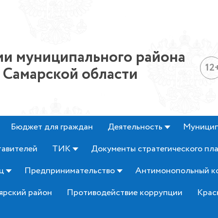
и муниципального района
12
 Самарской области
Бюджет для граждан
Деятельность
Муницип
тавителей
ТИК
Документы стратегического пл
ц
Предпринимательство
Антимонопольный к
ярский район
Противодействие коррупции
Крас