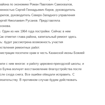
района по экономике Роман Павлович Самохвалов,
венностью Сергей Геннадьевич Керов, руководитель
врилов, руководитель Северо-Западного управления
ергей Николаевич Русанов. Представляла
ихонова.
Один из них 1964 года постройки. Сейчас в нем
 Как отметил глава района, капитальный ремонт здесь
ль: будет рассмотрена возможность участия
ествления ремонтных работ.
нистрации посетили храм в честь Казанской иконы Божией
ли с ним многое: и работу церковно-приходской школы, и
го Буяна волнует восстановление благоустройства после
сле схода снега. Все ошибки обещали исправить. С
бязательству. В противном случае будем действовать