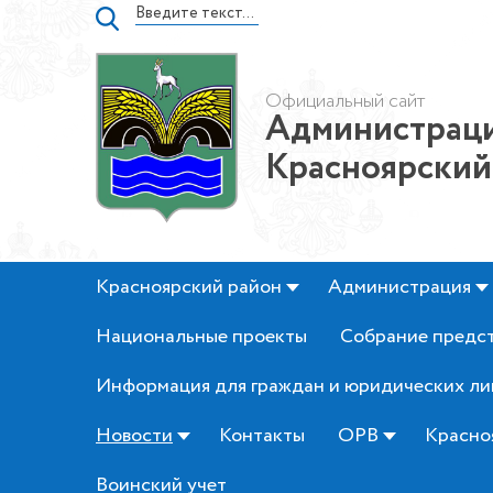
Официальный сайт
Администраци
Красноярский
Красноярский район
Администрация
Национальные проекты
Собрание предс
Информация для граждан и юридических ли
Новости
Контакты
ОРВ
Красно
Воинский учет