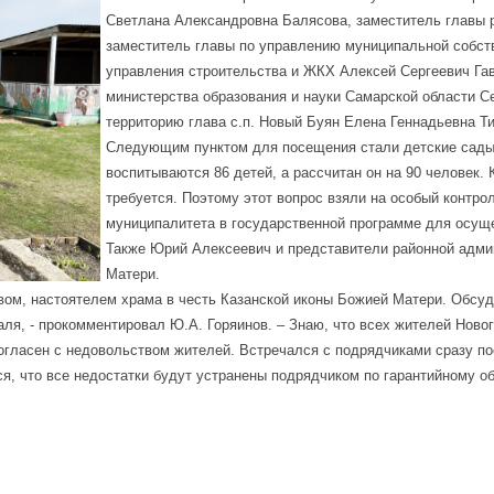
Светлана Александровна Балясова, заместитель главы 
заместитель главы по управлению муниципальной собст
управления строительства и ЖКХ Алексей Сергеевич Га
министерства образования и науки Самарской области С
территорию глава с.п. Новый Буян Елена Геннадьевна Т
Следующим пунктом для посещения стали детские сады. 
воспитываются 86 детей, а рассчитан он на 90 человек.
требуется. Поэтому этот вопрос взяли на особый контро
муниципалитета в государственной программе для осущ
Также Юрий Алексеевич и представители районной адми
Матери.
м, настоятелем храма в честь Казанской иконы Божией Матери. Обсуди
аля, - прокомментировал Ю.А. Горяинов. – Знаю, что всех жителей Ново
огласен с недовольством жителей. Встречался с подрядчиками сразу по
я, что все недостатки будут устранены подрядчиком по гарантийному о