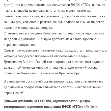
дартс), так и сдача спортивных нормативов ВФСК «ГТО», включая
наклоны вперёд из положения стоя с прямыми ногами на
гимнастической скамье, поднимание туловища из положения лёжа
за 1 минуту, сгибание и разгибание рук в упоре от гимнастической
скамьи и скандинавская ходьба.
Отметим, что в этот день большое число участников удостоилось
медалей и дипломов. А общим достижением стало здоровье и
хорошее настроение.
Самым титулованным участником спартакиады стал представитель
команды городского поселения Новосемейкино Валерий
Дмитриевич Залата. Общий тон спортивным состязаниям задавал
двукратный чемпион мира по плаванию в категории «Мастерс»
Станислав Федорович Вязовский из Красного Яра.
В завершение состязаний организаторы пожелали участникам и в
дальнейшем продолжать заниматься спортом и вести активный
образ жизни!
Гульжан Ахатовна БЕГЕНОВА, администратор Центра
тестирования взрослого населения ВФСК «ГТО»:
«Глядя на