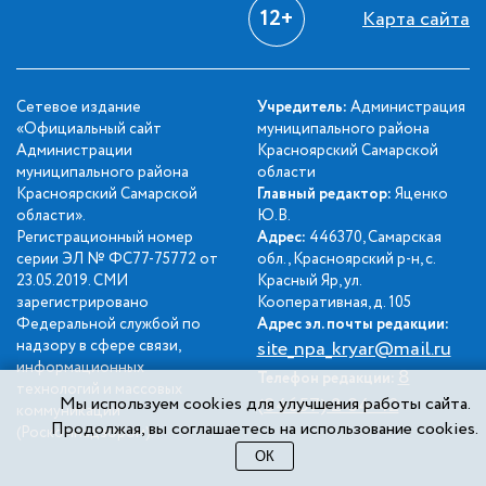
12+
Карта сайта
Сетевое издание
Учредитель:
Администрация
«Официальный сайт
муниципального района
Администрации
Красноярский Самарской
муниципального района
области
Красноярский Самарской
Главный редактор:
Яценко
области».
Ю.В.
Регистрационный номер
Адрес:
446370, Самарская
серии ЭЛ № ФС77-75772 от
обл., Красноярский р-н, с.
23.05.2019. СМИ
Красный Яр, ул.
зарегистрировано
Кооперативная, д. 105
Федеральной службой по
Адрес эл. почты редакции:
надзору в сфере связи,
site_npa_kryar@mail.ru
информационных
8
Телефон редакции:
технологий и массовых
Мы используем cookies для улучшения работы сайта.
(84657) 2-34-42
коммуникаций
Продолжая, вы соглашаетесь на использование cookies.
(Роскомнадзором).
ОК