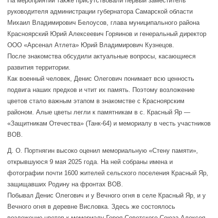
На мероприятии также присутствовали первый заместитель
руководителя администрации губернатора Самарской области
Михаил Владимирович Белоусов, глава муниципального района
Красноярский Юрий Алексеевич Горяинов и генеральный директор
ООО «Арсенал Атлета» Юрий Владимирович Кузнецов.
После знакомства обсудили актуальные вопросы, касающиеся
развития территории.
Как военный человек, Денис Олегович понимает всю ценность
подвига наших предков и чтит их память. Поэтому возложение
цветов стало важным этапом в знакомстве с Красноярским
районом. Алые цветы легли к памятникам в с. Красный Яр —
«Защитникам Отечества» (Танк-64) и мемориалу в честь участников
ВОВ.
Д. О. Портнягин высоко оценил мемориальную «Стену памяти»,
открывшуюся 9 мая 2025 года. На ней собраны имена и
фотографии почти 1600 жителей сельского поселения Красный Яр,
защищавших Родину на фронтах ВОВ.
Побывал Денис Олегович и у Вечного огня в селе Красный Яр, и у
Вечного огня в деревне Висловка. Здесь же состоялось
возложение цветов к мемориалу Героя Советского Союза Алексея