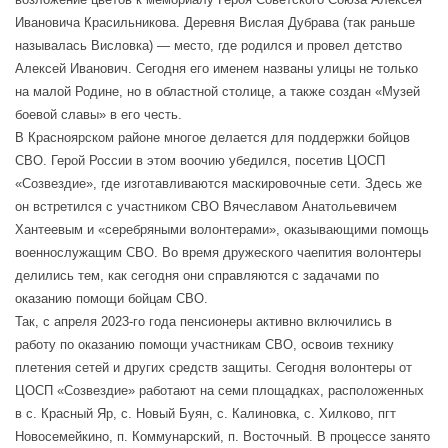
Ивановича Красильникова. Деревня Вислая Дубрава (так раньше
называлась Висловка) — место, где родился и провел детство
Алексей Иванович. Сегодня его именем названы улицы не только
на малой Родине, но в областной столице, а также создан «Музей
боевой славы» в его честь.
В Красноярском районе многое делается для поддержки бойцов
СВО. Герой России в этом воочию убедился, посетив ЦОСП
«Созвездие», где изготавливаются маскировочные сети. Здесь же
он встретился с участником СВО Вячеславом Анатольевичем
Хантеевым и «серебряными волонтерами», оказывающими помощь
военнослужащим СВО. Во время дружеского чаепития волонтеры
делились тем, как сегодня они справляются с задачами по
оказанию помощи бойцам СВО.
Так, с апреля 2023-го года пенсионеры активно включились в
работу по оказанию помощи участникам СВО, освоив технику
плетения сетей и других средств защиты. Сегодня волонтеры от
ЦОСП «Созвездие» работают на семи площадках, расположенных
в с. Красный Яр, с. Новый Буян, с. Калиновка, с. Хилково, пгт
Новосемейкино, п. Коммунарский, п. Восточный. В процессе занято