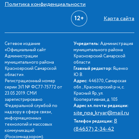
Политика конфиденциальности
12+
Карта сайта
Сетевое издание
Учредитель:
Администрация
«Официальный сайт
муниципального района
Администрации
Красноярский Самарской
муниципального района
области
Красноярский Самарской
Главный редактор:
Яценко
области».
Ю.В.
Регистрационный номер
Адрес:
446370, Самарская
серии ЭЛ № ФС77-75772 от
обл., Красноярский р-н, с.
23.05.2019. СМИ
Красный Яр, ул.
зарегистрировано
Кооперативная, д. 105
Федеральной службой по
Адрес эл. почты редакции:
надзору в сфере связи,
site_npa_kryar@mail.ru
информационных
8
Телефон редакции:
технологий и массовых
(84657) 2-34-42
коммуникаций
(Роскомнадзором).