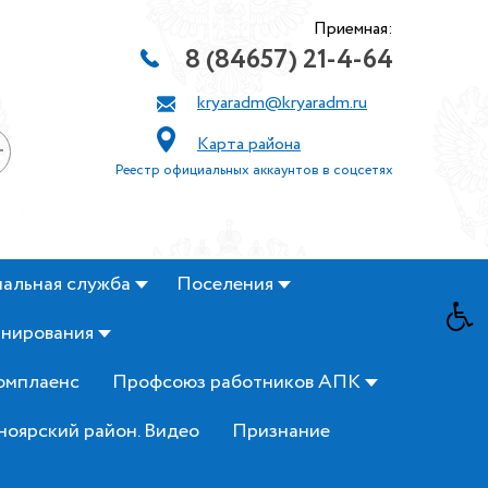
Приемная:
8 (84657) 21-4-64
kryaradm@kryaradm.ru
Карта района
+
Реестр официальных аккаунтов в соцсетях
альная служба
Поселения
анирования
омплаенс
Профсоюз работников АПК
ноярский район. Видео
Признание