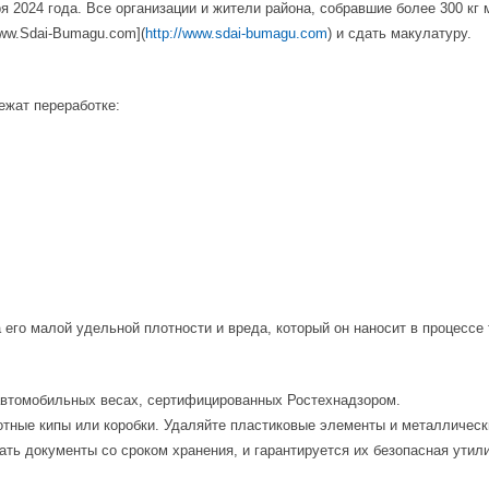
я 2024 года. Все организации и жители района, собравшие более 300 кг
www.Sdai-Bumagu.com](
http://www.sdai-bumagu.com
) и сдать макулатуру.
ежат переработке:
 его малой удельной плотности и вреда, который он наносит в процессе
автомобильных весах, сертифицированных Ростехнадзором.
лотные кипы или коробки. Удаляйте пластиковые элементы и металличес
ть документы со сроком хранения, и гарантируется их безопасная утил