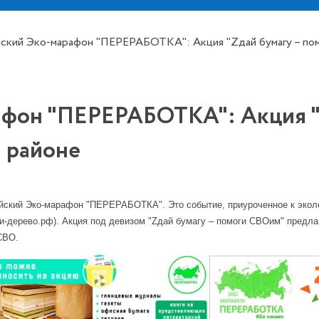
ский Эко-марафон "ПЕРЕРАБОТКА": Акция "Zдай бумагу – пом
афон "ПЕРЕРАБОТКА": Акция "Z
 районе
ийский Эко-марафон "ПЕРЕРАБОТКА". Это событие, приуроченное к экол
-дерево.рф). Акция под девизом "Zдай бумагу – помоги СВОим" предлаг
СВО.