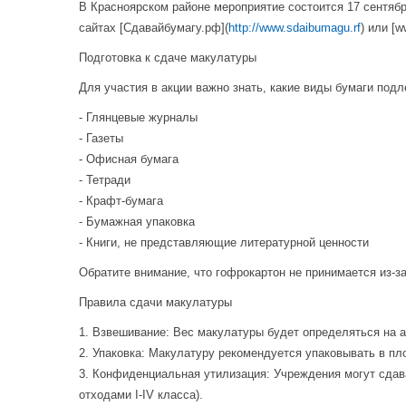
В Красноярском районе мероприятие состоится 17 сентябр
сайтах [Сдавайбумагу.рф](
http://www.sdaibumagu.rf
) или [
Подготовка к сдаче макулатуры
Для участия в акции важно знать, какие виды бумаги подл
- Глянцевые журналы
- Газеты
- Офисная бумага
- Тетради
- Крафт-бумага
- Бумажная упаковка
- Книги, не представляющие литературной ценности
Обратите внимание, что гофрокартон не принимается из-за
Правила сдачи макулатуры
1. Взвешивание: Вес макулатуры будет определяться на 
2. Упаковка: Макулатуру рекомендуется упаковывать в п
3. Конфиденциальная утилизация: Учреждения могут сдава
отходами I-IV класса).