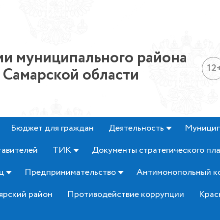
и муниципального района
12
 Самарской области
Бюджет для граждан
Деятельность
Муницип
тавителей
ТИК
Документы стратегического пл
ц
Предпринимательство
Антимонопольный к
ярский район
Противодействие коррупции
Крас