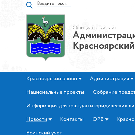
Официальный сайт
Администраци
Красноярский
Красноярский район
Администрация
Национальные проекты
Собрание предс
Информация для граждан и юридических ли
Новости
Контакты
ОРВ
Красно
Воинский учет