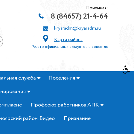
Приемная:
8 (84657) 21-4-64
kryaradm@kryaradm.ru
Карта района
+
Реестр официальных аккаунтов в соцсетях
альная служба
Поселения
анирования
омплаенс
Профсоюз работников АПК
ноярский район. Видео
Признание