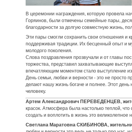
В церемонии награждения, которую провела на
Горяинов, были отмечены семейные пары, деся
благодарности за долгую совместную жизнь, по
Эти пары смогли сохранить свои отношения и к
поддерживая традиции. Их бесценный опыт и м
молодого поколения.
Слова поздравления прозвучали и от главы по
торжества, представил захватывающие выступл
впечатляющим моментом стало выступление изв
День семьи, любви и верности - это не просто 
делают нашу жизнь богаче и полнее. Этот день
человеку.
Артем Александрович ПЕРЕВЕДЕНЦЕВ,
жит
красок. Атмосфера была настолько теплой, что
создать и воплотить в жизнь это великолепное 
Светлана Маратовна СКИБИНОВА,
жительни
любви и верности это ведь не только про нас, и