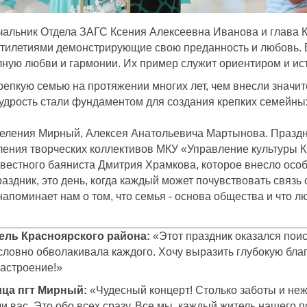
чальник Отдела ЗАГС Ксения Алексеевна Иванова и глава 
тилетиями демонстрирующие свою преданность и любовь. В
лную любви и гармонии. Их пример служит ориентиром и ис
репкую семью на протяжении многих лет, чем внесли значи
удрость стали фундаментом для создания крепких семейны
селения Мирный, Алексея Анатольевича Мартынова. Праздн
ения творческих коллективов МКУ «Управление культуры К
естного баяниста Дмитрия Храмкова, которое внесло особ
праздник, это день, когда каждый может почувствовать связ
 напоминает нам о том, что семья - основа общества и чт
ель Красноярского района:
«Этот праздник оказался пои
 словно обволакивала каждого. Хочу выразить глубокую бла
настроение!»
ца пгт Мирный:
«Чудесный концерт! Столько заботы и неж
ли вас. Это обо всех сразу. Все мы, каждый житель нашего п