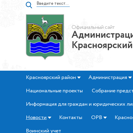
Официальный сайт
Администраци
Красноярский
Красноярский район
Администрация
Национальные проекты
Собрание предс
Информация для граждан и юридических ли
Новости
Контакты
ОРВ
Красно
Воинский учет