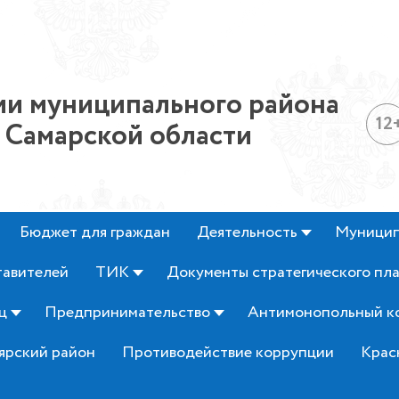
и муниципального района
12
 Самарской области
Бюджет для граждан
Деятельность
Муницип
тавителей
ТИК
Документы стратегического пл
ц
Предпринимательство
Антимонопольный к
ярский район
Противодействие коррупции
Крас