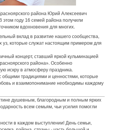
Красноярского района Юрий Алексеевич
 этом году 16 семей района получили
точником вдохновения для многих.
тельный вклад в развитие нашего сообщества,
х уз, которые служат настоящим примером для
ичный концерт, ставший яркой кульминацией
расноярского района». Особенно
ую искру в атмосферу праздника.
ь с общими традициями и ценностями, которые
о любовь и взаимопонимание необходимы каждому
стине душевным, благородным и полным ярких
годарность всем семьям, чьи усилия помогли
ности в каждом выступлении! День семьи,
оселка, района, страны - часть большой и