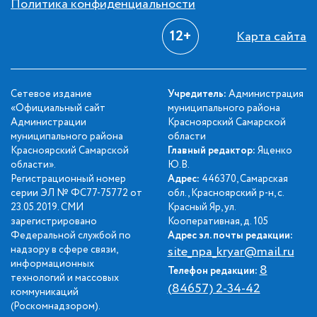
Политика конфиденциальности
12+
Карта сайта
Сетевое издание
Учредитель:
Администрация
«Официальный сайт
муниципального района
Администрации
Красноярский Самарской
муниципального района
области
Красноярский Самарской
Главный редактор:
Яценко
области».
Ю.В.
Регистрационный номер
Адрес:
446370, Самарская
серии ЭЛ № ФС77-75772 от
обл., Красноярский р-н, с.
23.05.2019. СМИ
Красный Яр, ул.
зарегистрировано
Кооперативная, д. 105
Федеральной службой по
Адрес эл. почты редакции:
надзору в сфере связи,
site_npa_kryar@mail.ru
информационных
8
Телефон редакции:
технологий и массовых
(84657) 2-34-42
коммуникаций
(Роскомнадзором).