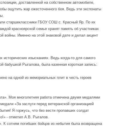
экспозиции, доставленной на собственном автомобиле,
тобы ощутить жар ожесточенного боя. Ведь эти экспонаты
ы.
тали старшеклассники ГБОУ СОШ с. Красный Яр. По их
каждой красноярской семье хранят память об участниках
й войны. Именно на этой знаковой дате и делал акцент
 исторических изысканиях. Ведь когда-то для самого
ой бабушкой Рыгалова, была казенная короткая запись:
ено на одной из мемориальных плит в честь героев
дата». Моя многолетняя работа отмечена двумя медалями
 медали «За заслуги перед ветеранской организацией
бытия! Я горжусь, что без вести пропавших солдат
!» - отметил А.В. Рыгалов.
». К сотням погибших бойцов из небытия была возвращена