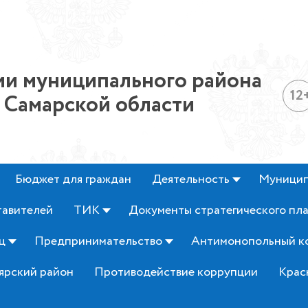
и муниципального района
12
 Самарской области
Бюджет для граждан
Деятельность
Муницип
тавителей
ТИК
Документы стратегического пл
ц
Предпринимательство
Антимонопольный к
ярский район
Противодействие коррупции
Крас