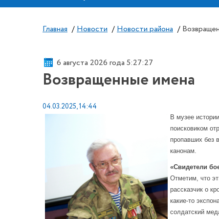
Главная
/
Новости
/
Новости района
/
Возвращен
6 августа 2026 года 5:27:28
Возвращенные имена
04.03.2025, 14:44
В музее истори
поисковиком от
пропавших без 
канонам.
«Свидетели бо
Отметим, что эт
рассказчик о кр
какие-то экспо
солдатский ме