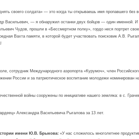
днять своего солдата» — это когда ты открываешь имя пропавшего без 
ндр Васильевич, — я обнаружил останки двух бойцов — один именной. И 
ельевич Чудов, прошли в «Бессмертном полку», гордо неся портрет свое
редная Вахта памяти, в которой будет участвовать поисковик А.В. Рыгал
!
ле, сотрудник Международного аэропорта «Курумоч», член Российского
ижении России и за патриотическое воспитание молодежи номинирован 
ечественной войны сооружены по инициативе нашего земляка: в с. Грач
вардеец» Александра Васильевича Рыгалова за 13 лет.
истории имени Ю.В. Брыкова:
«У нас сложилось многолетнее продукти