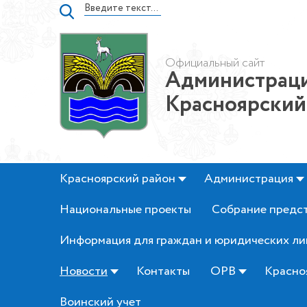
Официальный сайт
Администраци
Красноярский
Красноярский район
Администрация
Национальные проекты
Собрание предс
Информация для граждан и юридических ли
Новости
Контакты
ОРВ
Красно
Воинский учет