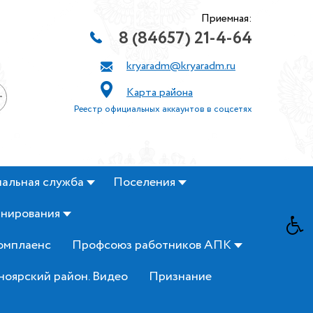
Приемная:
8 (84657) 21-4-64
kryaradm@kryaradm.ru
Карта района
+
Реестр официальных аккаунтов в соцсетях
альная служба
Поселения
анирования
омплаенс
Профсоюз работников АПК
ноярский район. Видео
Признание