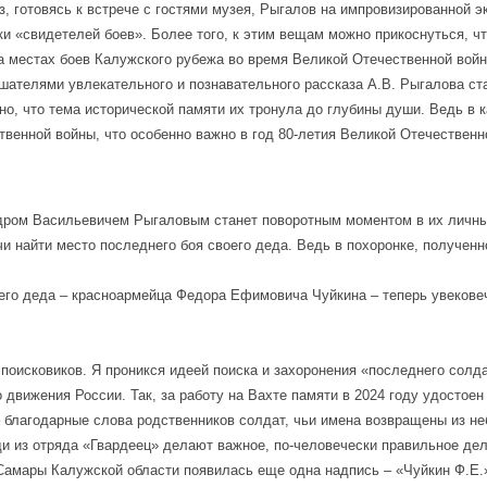
аз, готовясь к встрече с гостями музея, Рыгалов на импровизированной 
и «свидетелей боев». Более того, к этим вещам можно прикоснуться, ч
а местах боев Калужского рубежа во время Великой Отечественной войн
ушателями увлекательного и познавательного рассказа А.В. Рыгалова с
о, что тема исторической памяти их тронула до глубины души. Ведь в 
венной войны, что особенно важно в год 80-летия Великой Отечественно
ндром Васильевичем Рыгаловым станет поворотным моментом в их личных
и найти место последнего боя своего деда. Ведь в похоронке, полученн
го деда – красноармейца Федора Ефимовича Чуйкина – теперь увековеч
 поисковиков. Я проникся идеей поиска и захоронения «последнего сол
вижения России. Так, за работу на Вахте памяти в 2024 году удостоен
– благодарные слова родственников солдат, чьи имена возвращены из не
щи из отряда «Гвардеец» делают важное, по-человечески правильное дело
т Самары Калужской области появилась еще одна надпись – «Чуйкин Ф.Е.