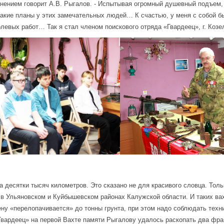
лнением говорит А.В. Рыгалов. - Испытывая огромный душевный подъем, 
 какие планы у этих замечательных людей… К счастью, у меня с собой б
олевых работ… Так я стал членом поискового отряда «Гвардеец», г. Козе
десятки тысяч километров. Это сказано не для красивого словца. Тольк
 в Ульяновском и Куйбышевском районах Калужской области. И таких вахт
ену «перелопачивается» до тонны грунта, при этом надо соблюдать техни
Гвардеец» на первой Вахте памяти Рыгалову удалось раскопать два фра