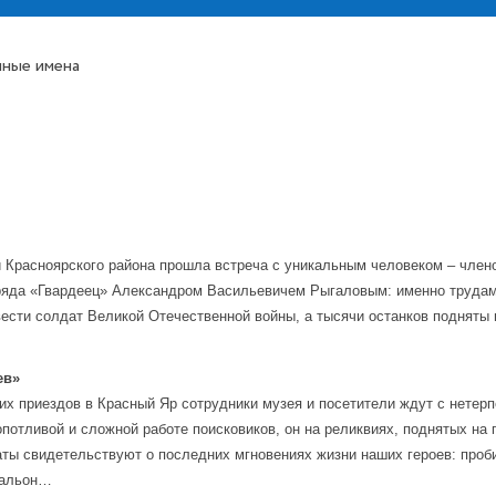
ные имена
и Красноярского района прошла встреча с уникальным человеком – член
ряда «Гвардеец» Александром Васильевичем Рыгаловым: именно трудам
вести солдат Великой Отечественной войны, а тысячи останков подняты
ев»
их приездов в Красный Яр сотрудники музея и посетители ждут с нетерп
опотливой и сложной работе поисковиков, он на реликвиях, поднятых на
наты свидетельствуют о последних мгновениях жизни наших героев: проб
дальон…