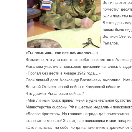
Вот и на этот р
поместил десятк
были подняты н
В этот день сл
лицам было видн
Великой Отечест
Рыгалов.
«Ты помнишь, как все начиналось…»
Возможно, что для кого-то из ребят знакомство с Алекса
Рыгалова участие в поисковом движении началось с задач
«Пропал без вести в январе 1942 года…»
Свой личный долг Александр Васильевич выполнил. Имя е
Великой Отечественной войны в Калужской области.
Что движет Рыгаловым сейчас?
«Мой личный поиск привел меня в удивительное братство
Министерства обороны РФ и шестью медалями поискового д
«Боевое братство». Но главная награда для поисковиков 
становится меньше! Значит, все поисковики и мои товари
«Это я испытал на себе, когда на памятнике в далекой о