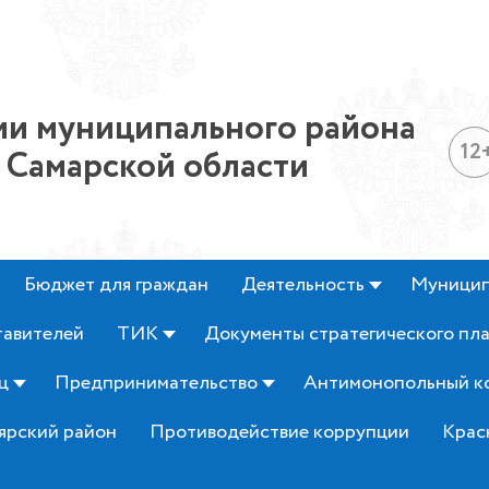
и муниципального района
12
 Самарской области
Бюджет для граждан
Деятельность
Муницип
тавителей
ТИК
Документы стратегического пл
ц
Предпринимательство
Антимонопольный к
ярский район
Противодействие коррупции
Крас