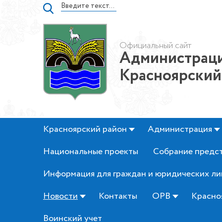
Официальный сайт
Администраци
Красноярский
Красноярский район
Администрация
Национальные проекты
Собрание предс
Информация для граждан и юридических ли
Новости
Контакты
ОРВ
Красно
Воинский учет