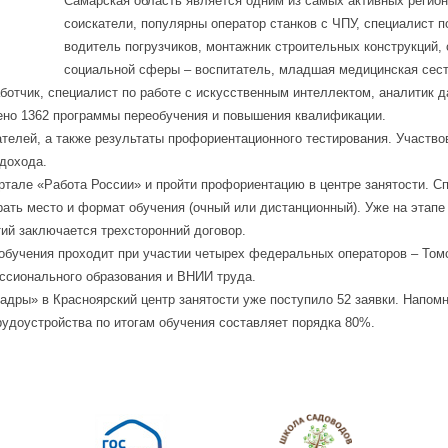
Самарская область является одним из самых активных регио
соискатели, популярны оператор станков с ЧПУ, специалист 
водитель погрузчиков, монтажник строительных конструкций, 
социальной сферы – воспитатель, младшая медицинская сес
ботчик, специалист по работе с искусственным интеллектом, аналитик д
ено 1362 программы переобучения и повышения квалификации.
елей, а также результаты профориентационного тестирования. Участвова
 дохода.
ортале «Работа России» и пройти профориентацию в центре занятости. 
ать место и формат обучения (очный или дистанционный). Уже на этап
ий заключается трехсторонний договор.
обучения проходит при участии четырех федеральных операторов – Томс
ессионального образования и ВНИИ труда.
адры» в Красноярский центр занятости уже поступило 52 заявки. Напом
трудоустройства по итогам обучения составляет порядка 80%.