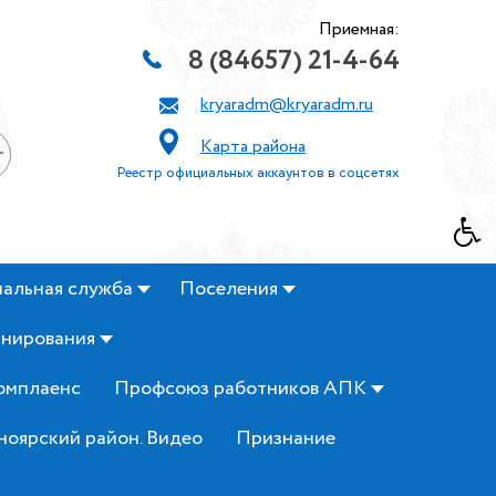
Приемная:
8 (84657) 21-4-64
kryaradm@kryaradm.ru
Карта района
+
Реестр официальных аккаунтов в соцсетях
альная служба
Поселения
анирования
омплаенс
Профсоюз работников АПК
ноярский район. Видео
Признание