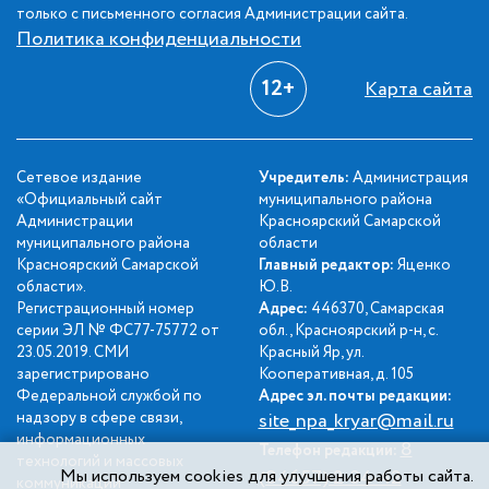
только с письменного согласия Администрации сайта.
Политика конфиденциальности
12+
Карта сайта
Сетевое издание
Учредитель:
Администрация
«Официальный сайт
муниципального района
Администрации
Красноярский Самарской
муниципального района
области
Красноярский Самарской
Главный редактор:
Яценко
области».
Ю.В.
Регистрационный номер
Адрес:
446370, Самарская
серии ЭЛ № ФС77-75772 от
обл., Красноярский р-н, с.
23.05.2019. СМИ
Красный Яр, ул.
зарегистрировано
Кооперативная, д. 105
Федеральной службой по
Адрес эл. почты редакции:
надзору в сфере связи,
site_npa_kryar@mail.ru
информационных
8
Телефон редакции:
технологий и массовых
Мы используем cookies для улучшения работы сайта.
(84657) 2-34-42
коммуникаций