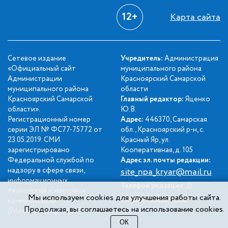
12+
Карта сайта
Сетевое издание
Учредитель:
Администрация
«Официальный сайт
муниципального района
Администрации
Красноярский Самарской
муниципального района
области
Красноярский Самарской
Главный редактор:
Яценко
области».
Ю.В.
Регистрационный номер
Адрес:
446370, Самарская
серии ЭЛ № ФС77-75772 от
обл., Красноярский р-н, с.
23.05.2019. СМИ
Красный Яр, ул.
зарегистрировано
Кооперативная, д. 105
Федеральной службой по
Адрес эл. почты редакции:
надзору в сфере связи,
site_npa_kryar@mail.ru
информационных
8
Телефон редакции:
технологий и массовых
Мы используем cookies для улучшения работы сайта.
(84657) 2-34-42
коммуникаций
Продолжая, вы соглашаетесь на использование cookies.
(Роскомнадзором).
ОК