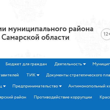
и муниципального района
12
 Самарской области
Бюджет для граждан
Деятельность
Муницип
тавителей
ТИК
Документы стратегического пл
ц
Предпринимательство
Антимонопольный к
ярский район
Противодействие коррупции
Крас