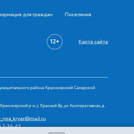
ормация для граждан
Поселения
12+
Карта сайта
ниципального района Красноярский Самарской
.
Красноярский р-н, с. Красный Яр, ул. Кооперативная, д.
e_npa_kryar@mail.ru
) 2-34-42