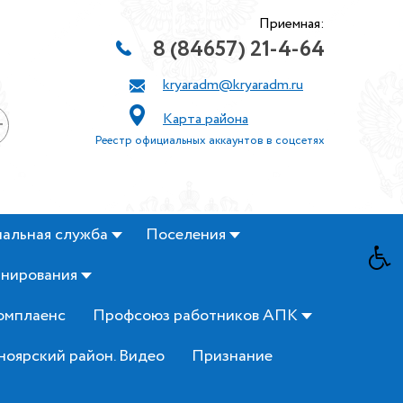
Приемная:
8 (84657) 21-4-64
kryaradm@kryaradm.ru
Карта района
+
Реестр официальных аккаунтов в соцсетях
альная служба
Поселения
анирования
омплаенс
Профсоюз работников АПК
ноярский район. Видео
Признание