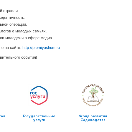
й отрасли.
идентичность.
ьной операции.
блогов о молодых семьях.
ков молодежи в сфере медиа.
но на сайте:
http://premiyashum.ru
ивительного события!
тал
Государственные
Фонд развития
услуги
Садоводства