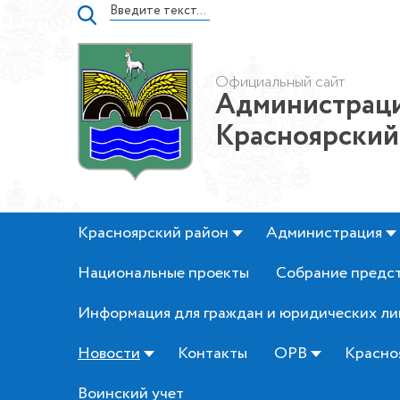
Официальный сайт
Администраци
Красноярский
Красноярский район
Администрация
Национальные проекты
Собрание предс
Информация для граждан и юридических ли
Новости
Контакты
ОРВ
Красно
Воинский учет