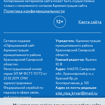
Копирование материалов сайта может быть осуществлено
только с письменного согласия Администрации сайта.
Политика конфиденциальности
12+
Карта сайта
Сетевое издание
Учредитель:
Администрация
«Официальный сайт
муниципального района
Администрации
Красноярский Самарской
муниципального района
области
Красноярский Самарской
Главный редактор:
Яценко
области».
Ю.В.
Регистрационный номер
Адрес:
446370, Самарская
серии ЭЛ № ФС77-75772 от
обл., Красноярский р-н, с.
23.05.2019. СМИ
Красный Яр, ул.
зарегистрировано
Кооперативная, д. 105
Федеральной службой по
Адрес эл. почты редакции:
надзору в сфере связи,
site_npa_kryar@mail.ru
информационных
8
Телефон редакции:
технологий и массовых